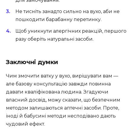
для замочування.
Не тисніть занадто сильно на вухо, аби не
пошкодити барабанну перетинку.
Щоб уникнути алергічних реакцій, першого
разу оберіть натуральні засоби.
Заключні думки
Чим змочити ватку у вухо, вирішувати вам —
але базову консультацію завжди повинна
давати кваліфікована людина. Згадуючи
власний досвід, можу сказати, що безпечним
методом залишаються аптечні засоби. Проте,
іноді й бабусині методи несподівано дають
чудовий ефект.