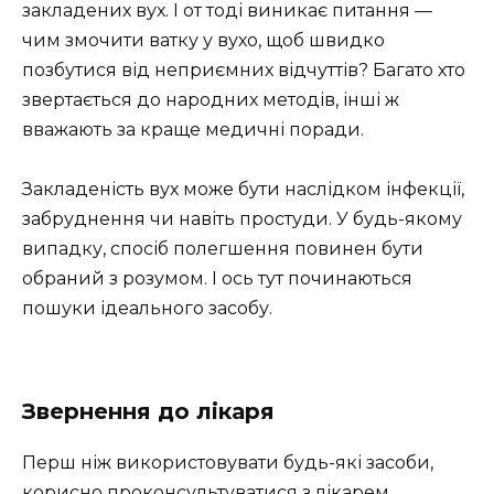
закладених вух. І от тоді виникає питання —
чим змочити ватку у вухо, щоб швидко
позбутися від неприємних відчуттів? Багато хто
звертається до народних методів, інші ж
вважають за краще медичні поради.
Закладеність вух може бути наслідком інфекції,
забруднення чи навіть простуди. У будь-якому
випадку, спосіб полегшення повинен бути
обраний з розумом. І ось тут починаються
пошуки ідеального засобу.
Звернення до лікаря
Перш ніж використовувати будь-які засоби,
корисно проконсультуватися з лікарем.