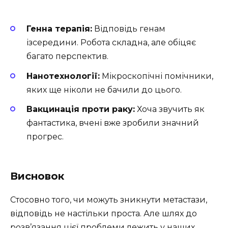
Генна терапія:
Відповідь генам
ізсередини. Робота складна, але обіцяє
багато перспектив.
Нанотехнології:
Мікроскопічні помічники,
яких ще ніколи не бачили до цього.
Вакцинація проти раку:
Хоча звучить як
фантастика, вчені вже зробили значний
прогрес.
Висновок
Стосовно того, чи можуть зникнути метастази,
відповідь не настільки проста. Але шлях до
розв’язання цієї проблеми лежить у наших