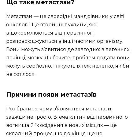
Що таке метастази?
Метастази — це своєрідні мандрівники у світі
онкології. Це вторинні пухлини, які
відокремлюються від первинної і
розповсюджуються в інші частини організму.
Вони можуть з’явитися де завгодно: в легеннях,
печінці, мозку. Як бачите, проблем додати вони
можуть серйозно. І лікують їх теж нелегко, як би
не хотілося.
Причини появи метастазів
Розібратись, чому з’являються метастази,
завжди непросто. Втеча клітин від первинного
вогнища й їх осідання в нових місцях — це
складний процес, що до кінця ще не