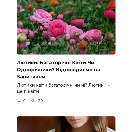
Лютики: Багаторічні Квіти Чи
Однорічники? Відповідаємо на
Запитання
Лютики квіти багаторічні чи ні? Лютики –
це ті квіти
0
30