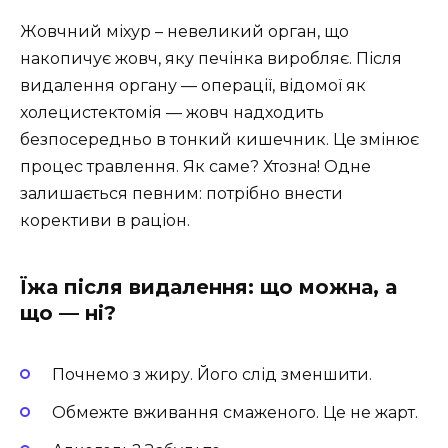
Жовчний міхур – невеликий орган, що
накопичує жовч, яку печінка виробляє. Після
видалення органу — операції, відомої як
холецистектомія — жовч надходить
безпосередньо в тонкий кишечник. Це змінює
процес травлення. Як саме? Хтозна! Одне
залишається певним: потрібно внести
корективи в раціон.
Їжа після видалення: що можна, а
що — ні?
Почнемо з жиру. Його слід зменшити.
Обмежте вживання смаженого. Це не жарт.