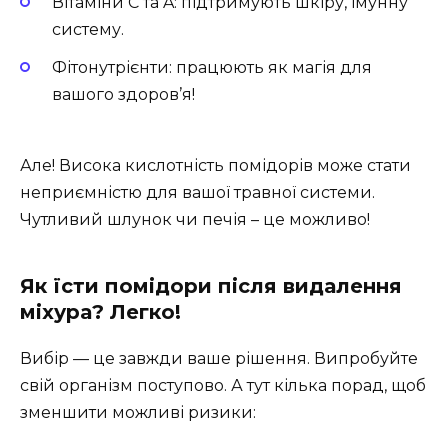
Вітаміни C та A: підтримують шкіру, імунну
систему.
Фітонутрієнти: працюють як магія для
вашого здоров’я!
Але! Висока кислотність помідорів може стати
неприємністю для вашої травної системи.
Чутливий шлунок чи печія – це можливо!
Як їсти помідори після видалення
міхура? Легко!
Вибір — це завжди ваше рішення. Випробуйте
свій організм поступово. А тут кілька порад, щоб
зменшити можливі ризики: