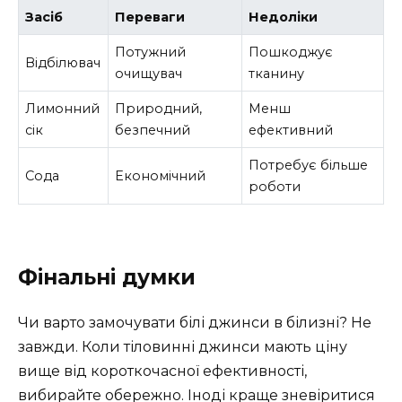
Засіб
Переваги
Недоліки
Потужний
Пошкоджує
Відбілювач
очищувач
тканину
Лимонний
Природний,
Менш
сік
безпечний
ефективний
Потребує більше
Сода
Економічний
роботи
Фінальні думки
Чи варто замочувати білі джинси в білизні? Не
завжди. Коли тіловинні джинси мають ціну
вище від короткочасної ефективності,
вибирайте обережно. Іноді краще зневіритися