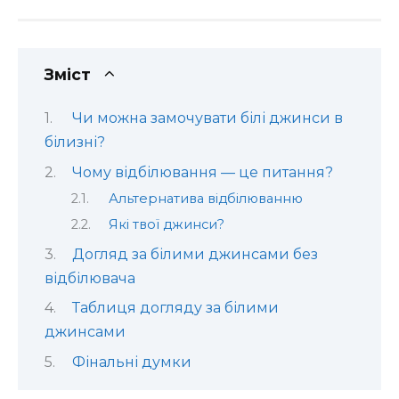
Зміст
Чи можна замочувати білі джинси в
білизні?
Чому відбілювання — це питання?
Альтернатива відбілюванню
Які твої джинси?
Догляд за білими джинсами без
відбілювача
Таблиця догляду за білими
джинсами
Фінальні думки