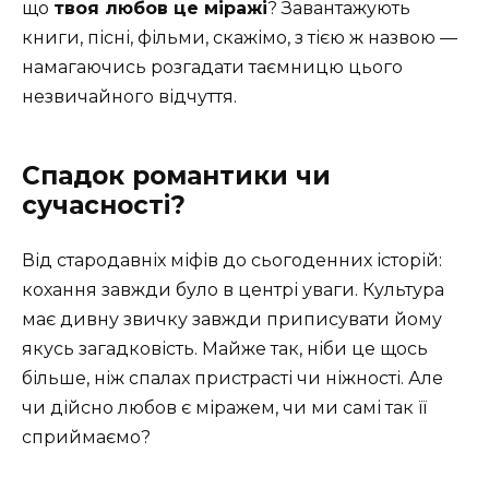
що
твоя любов це міражі
? Завантажують
книги, пісні, фільми, скажімо, з тією ж назвою —
намагаючись розгадати таємницю цього
незвичайного відчуття.
Спадок романтики чи
сучасності?
Від стародавніх міфів до сьогоденних історій:
кохання завжди було в центрі уваги. Культура
має дивну звичку завжди приписувати йому
якусь загадковість. Майже так, ніби це щось
більше, ніж спалах пристрасті чи ніжності. Але
чи дійсно любов є міражем, чи ми самі так її
сприймаємо?