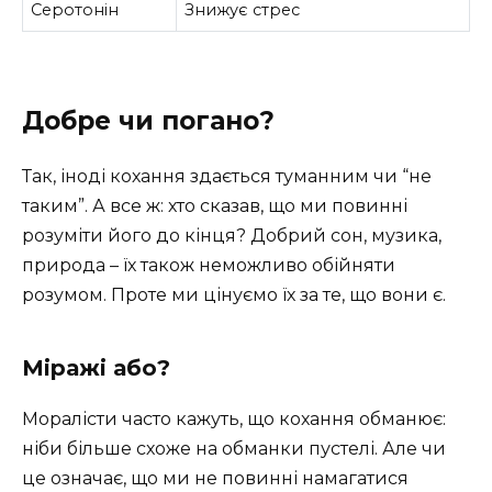
Серотонін
Знижує стрес
Добре чи погано?
Так, іноді кохання здається туманним чи “не
таким”. А все ж: хто сказав, що ми повинні
розуміти його до кінця? Добрий сон, музика,
природа – їх також неможливо обійняти
розумом. Проте ми цінуємо їх за те, що вони є.
Міражі або?
Моралісти часто кажуть, що кохання обманює:
ніби більше схоже на обманки пустелі. Але чи
це означає, що ми не повинні намагатися