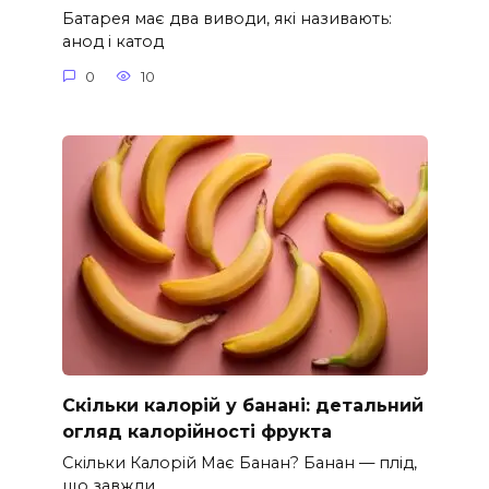
Батарея має два виводи, які називають:
анод і катод
0
10
Скільки калорій у банані: детальний
огляд калорійності фрукта
Скільки Калорій Має Банан? Банан — плід,
що завжди