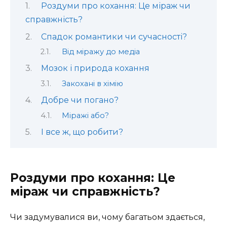
Роздуми про кохання: Це міраж чи
справжність?
Спадок романтики чи сучасності?
Від міражу до медіа
Мозок і природа кохання
Закохані в хімію
Добре чи погано?
Міражі або?
І все ж, що робити?
Роздуми про кохання: Це
міраж чи справжність?
Чи задумувалися ви, чому багатьом здається,