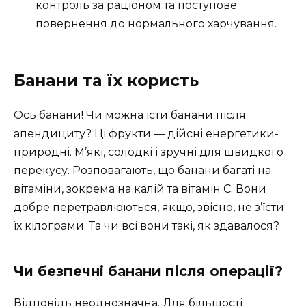
контроль за раціоном та поступове
повернення до нормального харчування.
Банани та їх користь
Ось банани! Чи можна їсти банани після
апендициту? Ці фрукти — дійсні енергетики-
природні. М’які, солодкі і зручні для швидкого
перекусу. Розповагають, що банани багаті на
вітаміни, зокрема на калій та вітамін С. Вони
добре перетравлюються, якщо, звісно, не з’їсти
їх кілограми. Та чи всі вони такі, як здавалося?
Чи безпечні банани після операції?
Відповідь неоднозначна. Для більшості