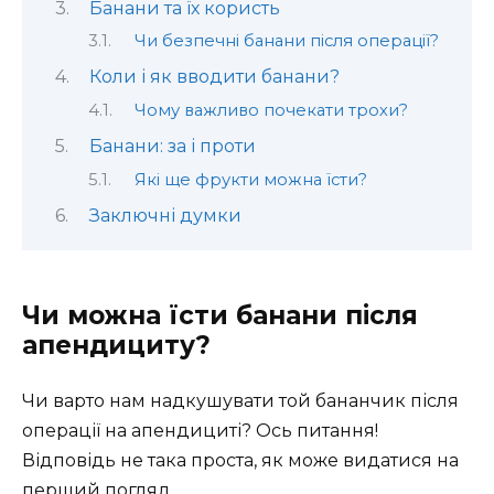
Банани та їх користь
Чи безпечні банани після операції?
Коли і як вводити банани?
Чому важливо почекати трохи?
Банани: за і проти
Які ще фрукти можна їсти?
Заключні думки
Чи можна їсти банани після
апендициту?
Чи варто нам надкушувати той бананчик після
операції на апендициті? Ось питання!
Відповідь не така проста, як може видатися на
перший погляд.