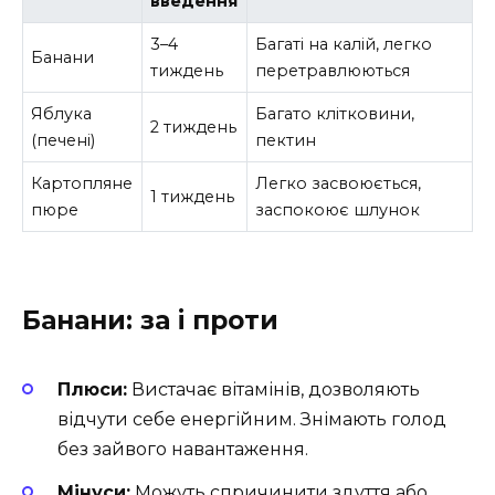
введення
3–4
Багаті на калій, легко
Банани
тиждень
перетравлюються
Яблука
Багато клітковини,
2 тиждень
(печені)
пектин
Картопляне
Легко засвоюється,
1 тиждень
пюре
заспокоює шлунок
Банани: за і проти
Плюси:
Вистачає вітамінів, дозволяють
відчути себе енергійним. Знімають голод
без зайвого навантаження.
Мінуси:
Можуть спричинити здуття або