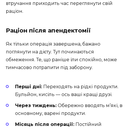
втручання приходить час переглянути свій
раціон.
Раціон після апендектомії
Як тільки операція завершена, бажано
поглянути на дієту. Тут починаються
обмеження. Те, що раніше їли спокійно, може
тимчасово потрапити під заборону.
Перші дні:
Переходять на рідкі продукти.
Бульйон, кисіль — ось ваші кращі друзі.
Через тиждень:
Обережно вводять м’які, в
основному, варені продукти.
Місяць після операції:
Постійний