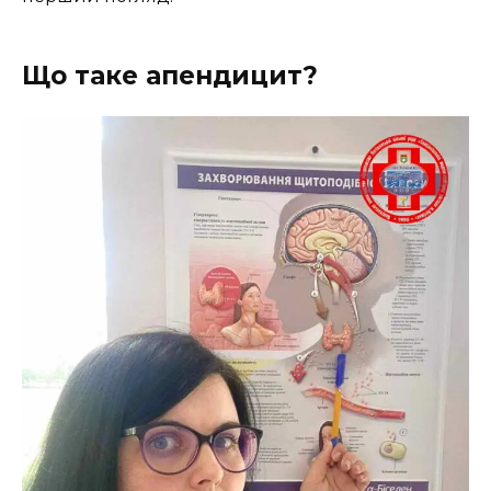
Що таке апендицит?