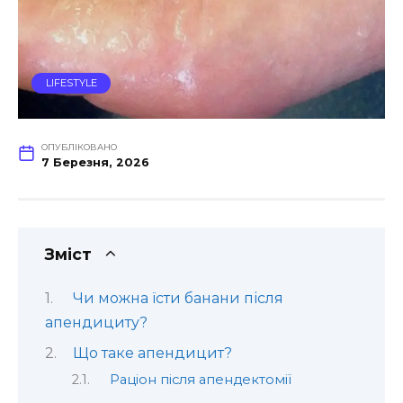
LIFESTYLE
ОПУБЛІКОВАНО
7 Березня, 2026
Зміст
Чи можна їсти банани після
апендициту?
Що таке апендицит?
Раціон після апендектомії