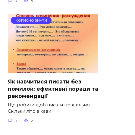
0
5
КОРИСНО ЗНАТИ
Як навчитися писати без
помилок: ефективні поради та
рекомендації
Що робити щоб писати правильно
Скільки літрів кави
0
2