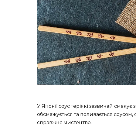
У Японії соус теріякі зазвичай смакує 
обсмажується та поливається соусом, 
справжнє мистецтво.