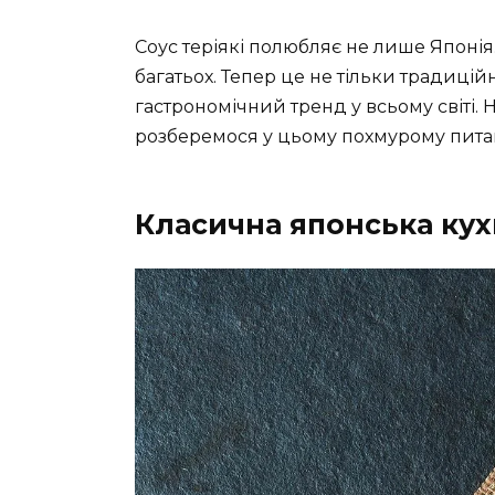
Соус теріякі полюбляє не лише Японія
багатьох. Тепер це не тільки традиці
гастрономічний тренд у всьому світі. Н
розберемося у цьому похмурому питан
Класична японська кухн