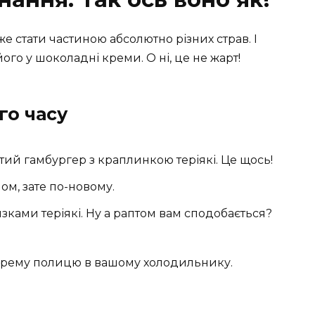
же стати частиною абсолютно різних страв. І
ого у шоколадні креми. О ні, це не жарт!
ого часу
итий гамбургер з краплинкою теріякі. Це щось!
пом, зате по-новому.
зками теріякі. Ну а раптом вам сподобається?
 окрему полицю в вашому холодильнику.