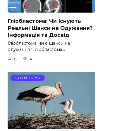
Гліобластома: Чи Існують
Реальні Шанси на Одужання?
Інформація та Досвід
Гліобластома: чи є шанси на
одужання? Гліобластома…
0
4
СУСПІЛЬСТВО