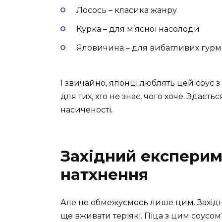
Лосось – класика жанру
Курка – для м’ясної насолоди
Яловичина – для вибагливих гурм
І звичайно, японці люблять цей соус з
для тих, хто не знає, чого хоче. Здає
насиченості.
Західний експерим
натхнення
Але не обмежуємось лише цим. Західні
ще вживати теріякі. Піца з цим соусо