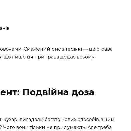
анів
 овочами. Смажений рис з теріякі — це страва
ться, що лише ця приправа додає всьому
ент: Подвійна доза
 кухарі вигадали багато нових способів, з чим
м? Чого вони тільки не придумають. Але треба