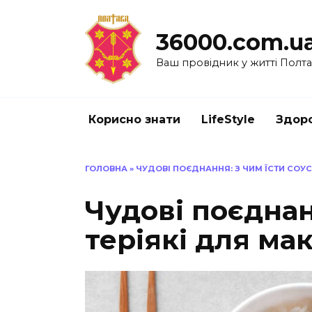
Перейти
до
36000.com.u
вмісту
Ваш провідник у житті Полт
Корисно знати
LifeStyle
Здоро
ГОЛОВНА
»
ЧУДОВІ ПОЄДНАННЯ: З ЧИМ ЇСТИ СОУ
Чудові поєднан
теріякі для ма