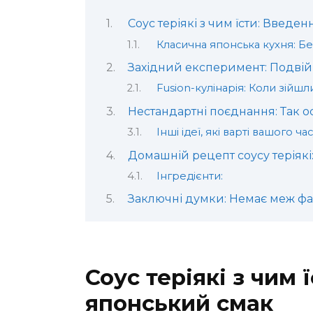
Соус теріякі з чим їсти: Введе
Класична японська кухня: Бе
Західний експеримент: Подвій
Fusion-кулінарія: Коли зійшл
Нестандартні поєднання: Так ос
Інші ідеї, які варті вашого ча
Домашній рецепт соусу теріякі
Інгредієнти:
Заключні думки: Немає меж фан
Соус теріякі з чим 
японський смак