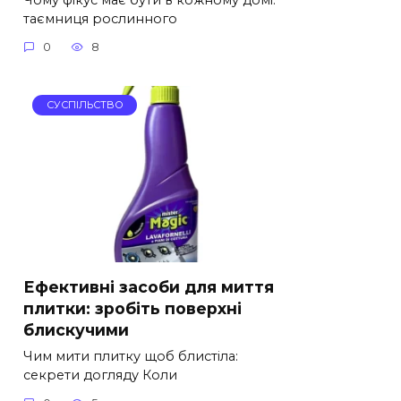
таємниця рослинного
0
8
СУСПІЛЬСТВО
Ефективні засоби для миття
плитки: зробіть поверхні
блискучими
Чим мити плитку щоб блистіла:
секрети догляду Коли