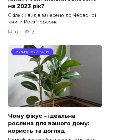
на 2023 рік?
Скільки видів занесено до Червоної
книги Росії Червона
0
2
КОРИСНО ЗНАТИ
Чому фікус – ідеальна
рослина для вашого дому:
користь та догляд
Чому фікус має бути в кожному домі: