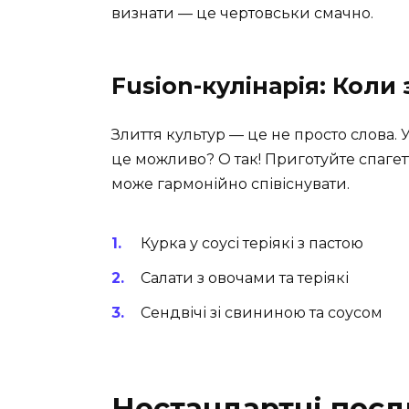
визнати — це чертовськи смачно.
Fusion-кулінарія: Коли
Злиття культур — це не просто слова. У
це можливо? О так! Приготуйте спагетті
може гармонійно співіснувати.
Курка у соусі теріякі з пастою
Салати з овочами та теріякі
Сендвічі зі свининою та соусом
Нестандартні поєдн