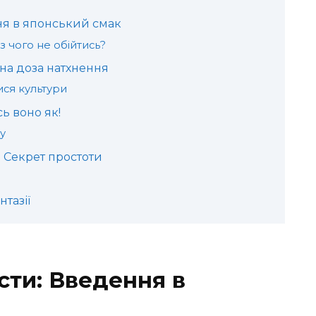
ння в японський смак
з чого не обійтись?
на доза натхнення
ися культури
ь воно як!
су
: Секрет простоти
тазії
їсти: Введення в