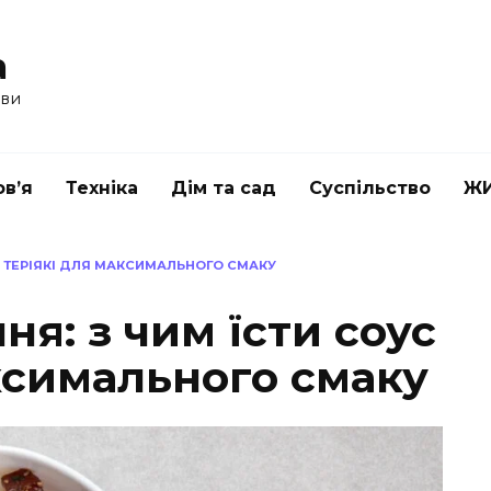
a
ави
в’я
Техніка
Дім та сад
Суспільство
Ж
С ТЕРІЯКІ ДЛЯ МАКСИМАЛЬНОГО СМАКУ
ня: з чим їсти соус
ксимального смаку