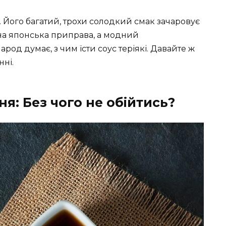
. Його багатий, трохи солодкий смак зачаровує
йна японська приправа, а модний
арод думає, з чим їсти соус теріякі. Давайте ж
ні.
я: Без чого не обійтись?