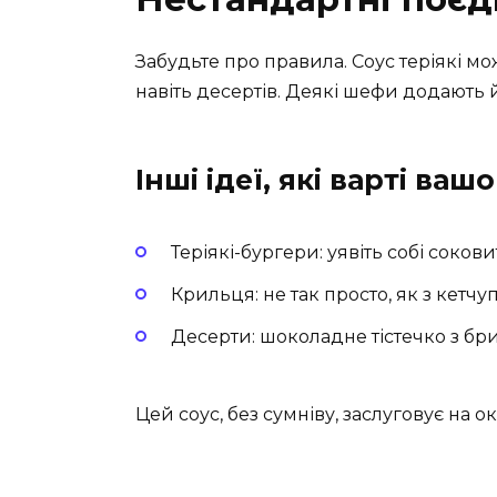
Забудьте про правила. Соус теріякі мо
навіть десертів. Деякі шефи додають й
Інші ідеї, які варті ваш
Теріякі-бургери: уявіть собі соков
Крильця: не так просто, як з кетчу
Десерти: шоколадне тістечко з бри
Цей соус, без сумніву, заслуговує на