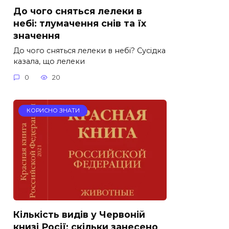
До чого сняться лелеки в
небі: тлумачення снів та їх
значення
До чого сняться лелеки в небі? Сусідка
казала, що лелеки
0
20
КОРИСНО ЗНАТИ
Кількість видів у Червоній
книзі Росії: скільки занесено