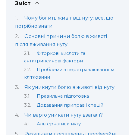
Зміст
Чому болить живіт від нуту: все, що
потрібно знати
Основні причини болю в животі
після вживання нуту
Фіторкові кислоти та
антитрипсинові фактори
Проблеми з перетравлюванням
клітковини
Як уникнути болю в животі від нуту
Правильна підготовка
Додавання приправ і спецій
Чи варто уникати нуту взагалі?
Альтернативи нуту
Результати досліджень і професійні