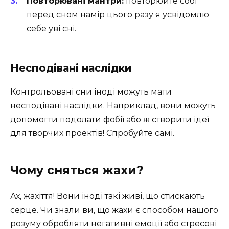
Повторювані мантри:
повторюйте собі
перед сном намір цього разу я усвідомлю
себе уві сні.
Несподівані наслідки
Контрольовані сни іноді можуть мати
несподівані наслідки. Наприклад, вони можуть
допомогти подолати фобії або ж створити ідеї
для творчих проектів! Спробуйте самі.
Чому сняться жахи?
Ах, жахіття! Вони іноді такі живі, що стискають
серце. Чи знали ви, що жахи є способом нашого
розуму обробляти негативні емоції або стресові