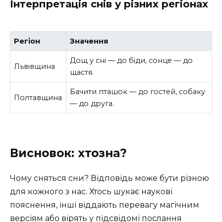
Інтерпретація снів у різних регіонах
Регіон
Значення
Дощ у сні — до біди, сонце — до
Львівщина
щастя.
Бачити пташок — до гостей, собаку
Полтавщина
— до друга.
Висновок: хтозна?
Чому сняться сни? Відповідь може бути різною
для кожного з нас. Хтось шукає наукові
пояснення, інші віддають перевагу магічним
версіям або вірять у підсвідомі послання