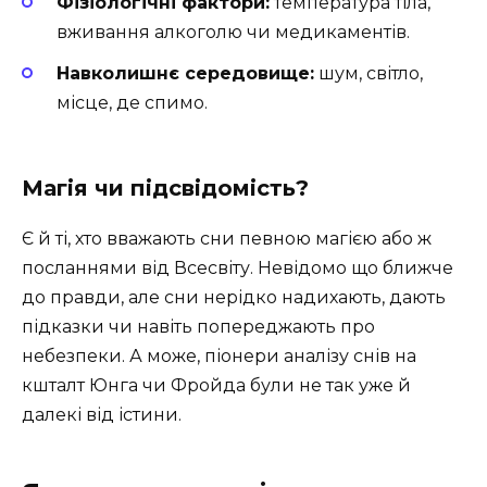
Фізіологічні фактори:
температура тіла,
вживання алкоголю чи медикаментів.
Навколишнє середовище:
шум, світло,
місце, де спимо.
Магія чи підсвідомість?
Є й ті, хто вважають сни певною магією або ж
посланнями від Всесвіту. Невідомо що ближче
до правди, але сни нерідко надихають, дають
підказки чи навіть попереджають про
небезпеки. А може, піонери аналізу снів на
кшталт Юнга чи Фройда були не так уже й
далекі від істини.