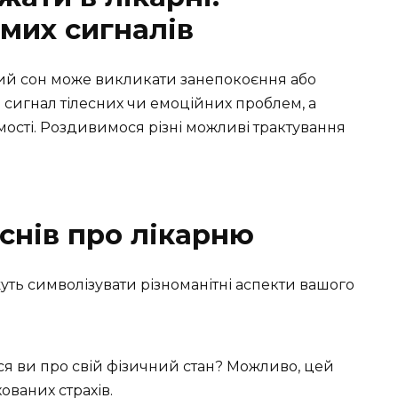
омих сигналів
акий сон може викликати занепокоєння або
 сигнал тілесних чи емоційних проблем, а
мості. Роздивимося різні можливі трактування
снів про лікарню
жуть символізувати різноманітні аспекти вашого
ся ви про свій фізичний стан? Можливо, цей
ваних страхів.