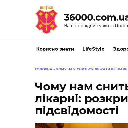
Перейти
до
36000.com.u
вмісту
Ваш провідник у житті Полт
Корисно знати
LifeStyle
Здоро
ГОЛОВНА
»
ЧОМУ НАМ СНИТЬСЯ ЛЕЖАТИ В ЛІКАРН
Чому нам снит
лікарні: розкр
підсвідомості