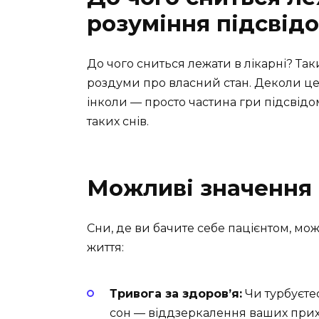
розуміння підсвід
До чого сниться лежати в лікарні? Т
роздуми про власний стан. Деколи це
інколи — просто частина гри підсвідо
таких снів.
Можливі значення 
Сни, де ви бачите себе пацієнтом, мо
життя:
Тривога за здоров’я:
Чи турбуєте
сон — віддзеркалення ваших прихо