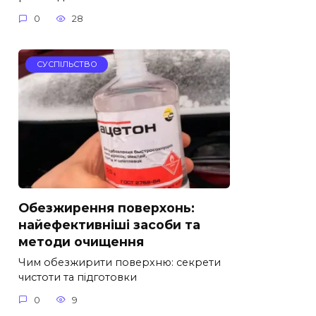
0
28
СУСПІЛЬСТВО
Обезжирення поверхонь:
найефективніші засоби та
методи очищення
Чим обезжирити поверхню: секрети
чистоти та підготовки
0
9