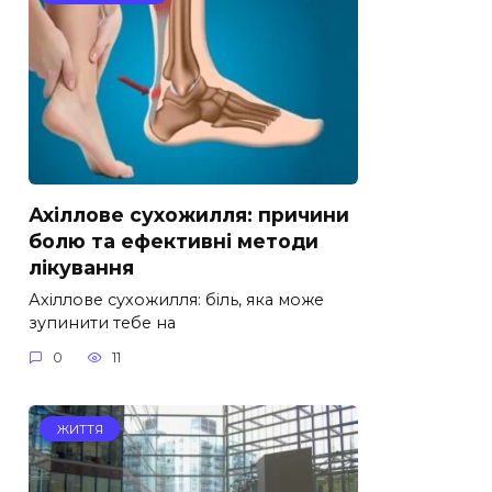
Ахіллове сухожилля: причини
болю та ефективні методи
лікування
Ахіллове сухожилля: біль, яка може
зупинити тебе на
0
11
ЖИТТЯ