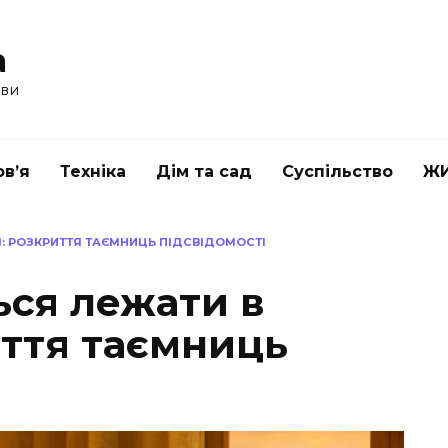
a
ави
в’я
Техніка
Дім та сад
Суспільство
Ж
І: РОЗКРИТТЯ ТАЄМНИЦЬ ПІДСВІДОМОСТІ
ься лежати в
иття таємниць