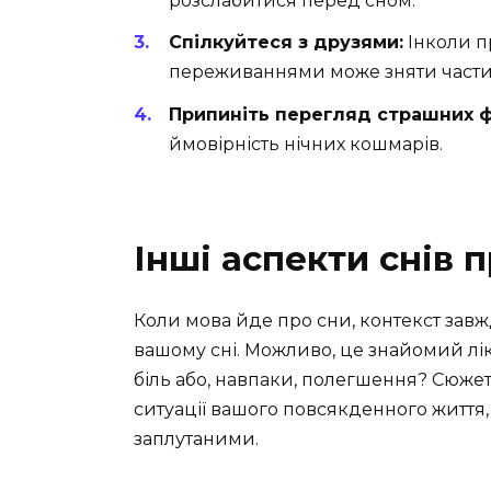
розслабитися перед сном.
Спілкуйтеся з друзями:
Інколи п
переживаннями може зняти части
Припиніть перегляд страшних ф
ймовірність нічних кошмарів.
Інші аспекти снів 
Коли мова йде про сни, контекст завж
вашому сні. Можливо, це знайомий лі
біль або, навпаки, полегшення? Сюжет
ситуації вашого повсякденного життя,
заплутаними.