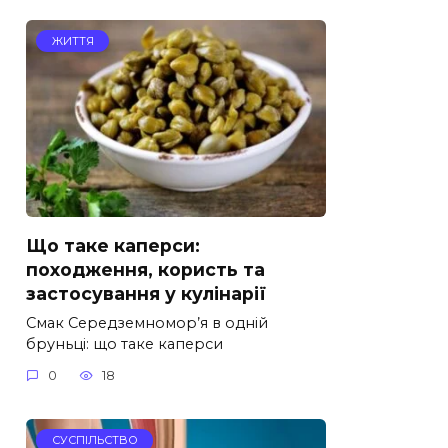
ЖИТТЯ
Що таке каперси:
походження, користь та
застосування у кулінарії
Смак Середземномор’я в одній
бруньці: що таке каперси
0
18
СУСПІЛЬСТВО