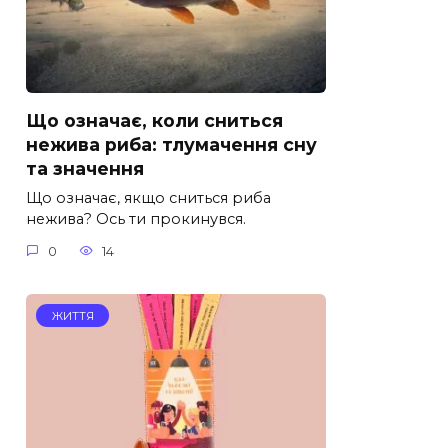
Що означає, коли сниться
нежива риба: тлумачення сну
та значення
Що означає, якщо сниться риба
нежива? Ось ти прокинувся.
0
14
ЖИТТЯ