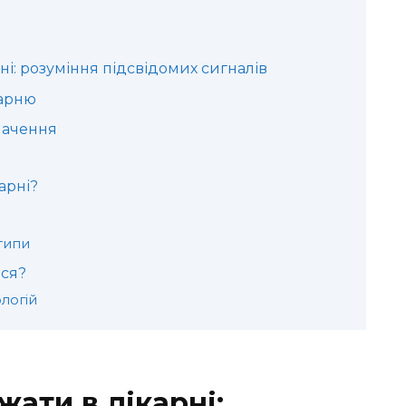
ні: розуміння підсвідомих сигналів
карню
значення
арні?
типи
ися?
логій
жати в лікарні: