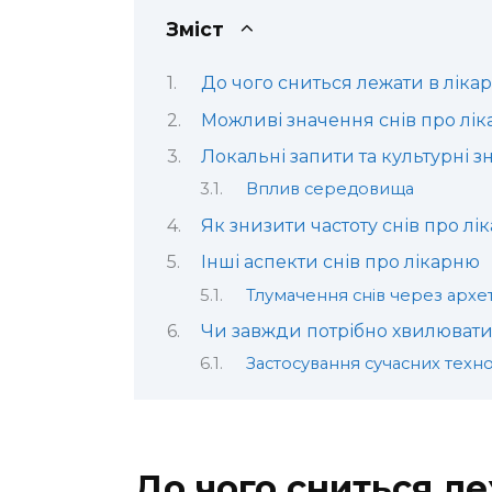
Зміст
До чого сниться лежати в лікар
Можливі значення снів про лі
Локальні запити та культурні 
Вплив середовища
Як знизити частоту снів про лік
Інші аспекти снів про лікарню
Тлумачення снів через архе
Чи завжди потрібно хвилюват
Застосування сучасних техно
До чого сниться ле