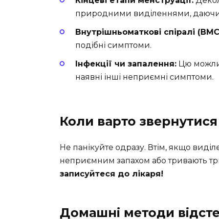
Кінцеві етапи менструації:
Декол
природними виділеннями, даючи 
Внутрішньоматкові спіралі (ВМС
подібні симптоми.
Інфекції чи запалення:
Цю можлив
наявні інші неприємні симптоми.
Коли варто звернутися
Не панікуйте одразу. Втім, якщо вид
неприємним запахом або тривають трив
записуйтеся до лікаря!
Домашні методи відст