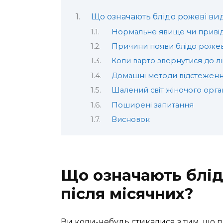
Що означають блідо рожеві вид
Нормальне явище чи привід
Причини появи блідо рожев
Коли варто звернутися до л
Домашні методи відстежен
Шалений світ жіночого орга
Поширені запитання
Висновок
Що означають блід
після місячних?
Ви коли-небудь стикалися з тим, що п