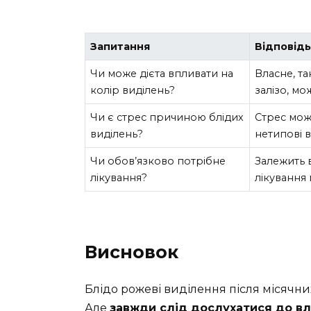
Запитання
Відповід
Чи може дієта впливати на
Власне, та
колір виділень?
залізо, мо
Чи є стрес причиною блідих
Стрес мож
виділень?
нетипові в
Чи обов’язково потрібне
Залежить в
лікування?
лікування
Висновок
Блідо рожеві виділення після місячн
Але
завжди слід дослухатися до вл