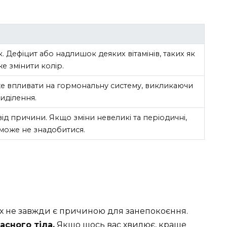
ь
к. Дефіцит або надлишок деяких вітамінів, таких як
же змінити колір.
е впливати на гормональну систему, викликаючи
иділення.
ід причини. Якщо зміни невеликі та періодичні,
 може не знадобитися.
их не завжди є причиною для занепокоєння.
асного тіла.
Якщо щось вас хвилює, краще