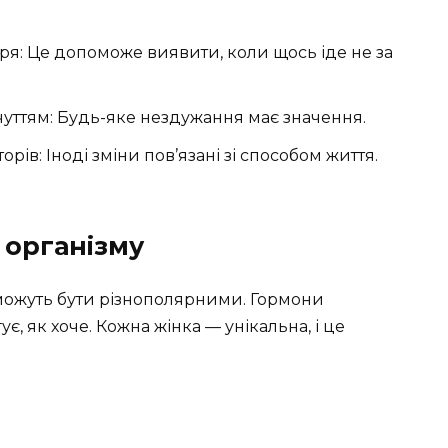
я: Це допоможе виявити, коли щось іде не за
уттям: Будь-яке нездужання має значення.
рів: Іноді зміни пов’язані зі способом життя.
 організму
 можуть бути різнополярними. Гормони
ує, як хоче. Кожна жінка — унікальна, і це