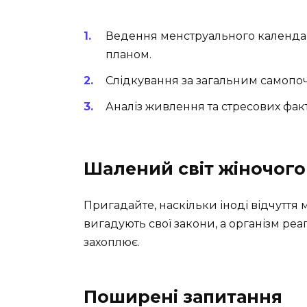
Ведення менструального календар
планом.
Слідкування за загальним самопоч
Аналіз живлення та стресових факто
Шалений світ жіночого
Пригадайте, наскільки іноді відчуття
вигадують свої закони, а організм реаг
захоплює.
Поширені запитання