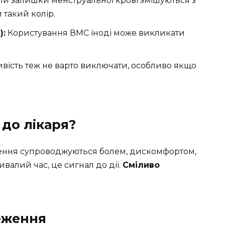
и залишки менструальної крові змішуються з
такий колір.
):
Користування ВМС іноді може викликати
ість теж не варто виключати, особливо якщо
 до лікаря?
ілення супроводжуються болем, дискомфортом,
алий час, це сигнал до дії.
Сміливо
еження