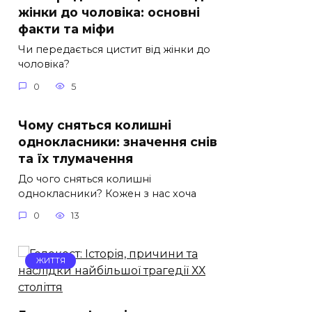
жінки до чоловіка: основні
факти та міфи
Чи передається цистит від жінки до
чоловіка?
0
5
Чому сняться колишні
однокласники: значення снів
та їх тлумачення
До чого сняться колишні
однокласники? Кожен з нас хоча
0
13
ЖИТТЯ