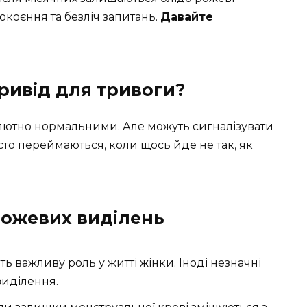
коєння та безліч запитань.
Давайте
ривід для тривоги?
солютно нормальними. Але можуть сигналізувати
часто переймаються, коли щось йде не так, як
рожевих виділень
ь важливу роль у житті жінки. Іноді незначні
виділення.