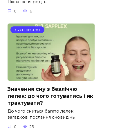
Піхва після родів…
0
6
СУСПІЛЬСТВО
Значення сну з безліччю
лелек: до чого готуватись і як
трактувати?
До чого сниться багато лелек:
загадкові послання сновидінь
0
25