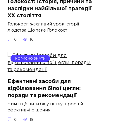
Голокост: Історія, причини та
наслідки найбільшої трагедії
ХХ століття
Голокост: жахливий урок історії
людства Що таке Голокост
0
16
КОРИСНО ЗНАТИ
Ефективні засоби для
відбілювання білої цегли:
поради та рекомендації
Чим відбілити білу цеглу: прості й
ефективні рішення
0
18