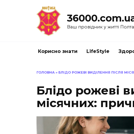
Перейти
до
36000.com.u
вмісту
Ваш провідник у житті Полт
Корисно знати
LifeStyle
Здоро
ГОЛОВНА
»
БЛІДО РОЖЕВІ ВИДІЛЕННЯ ПІСЛЯ МІС
Блідо рожеві в
місячних: прич