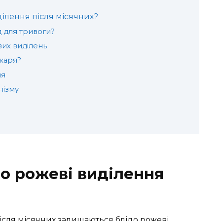
ілення після місячних?
 для тривоги?
их виділень
ікаря?
ня
нізму
о рожеві виділення
ісля місячних залишаються блідо рожеві