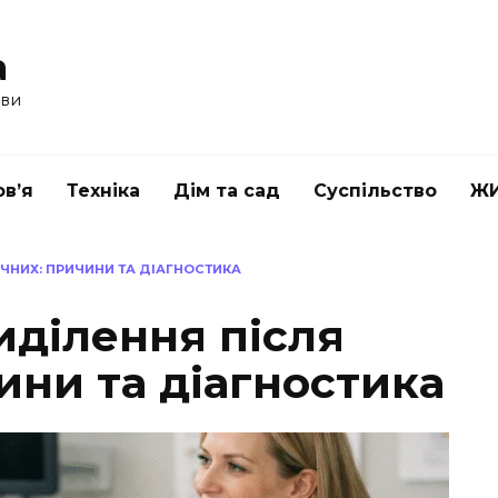
a
ави
в’я
Техніка
Дім та сад
Суспільство
Ж
ЯЧНИХ: ПРИЧИНИ ТА ДІАГНОСТИКА
иділення після
ини та діагностика