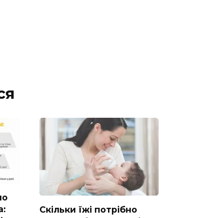
ся
но
а:
Скільки їжі потрібно