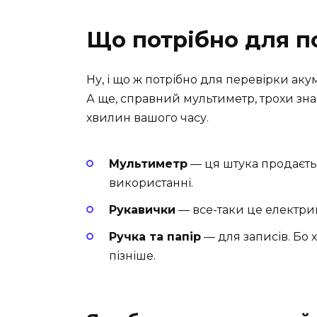
Що потрібно для п
Ну, і що ж потрібно для перевірки аку
А ще, справний мультиметр, трохи знан
хвилин вашого часу.
Мультиметр
— ця штука продаєтьс
використанні.
Рукавички
— все-таки це електрик
Ручка та папір
— для записів. Бо 
пізніше.