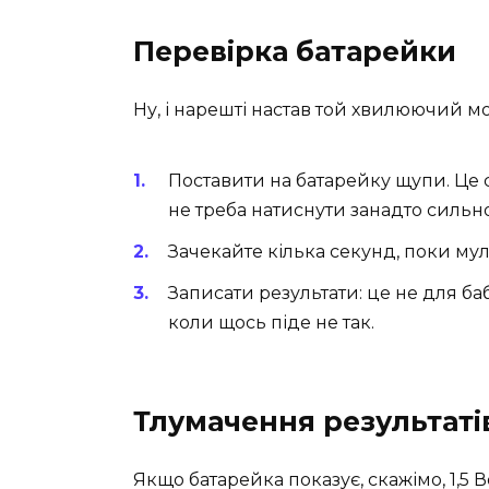
Перевірка батарейки
Ну, і нарешті настав той хвилюючий м
Поставити на батарейку щупи. Це с
не треба натиснути занадто сильно
Зачекайте кілька секунд, поки му
Записати результати: це не для баб
коли щось піде не так.
Тлумачення результаті
Якщо батарейка показує, скажімо, 1,5 