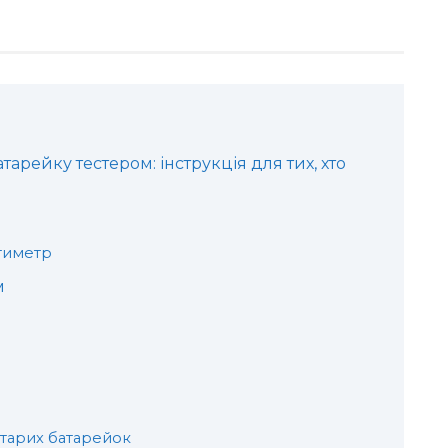
арейку тестером: інструкція для тих, хто
тиметр
м
старих батарейок