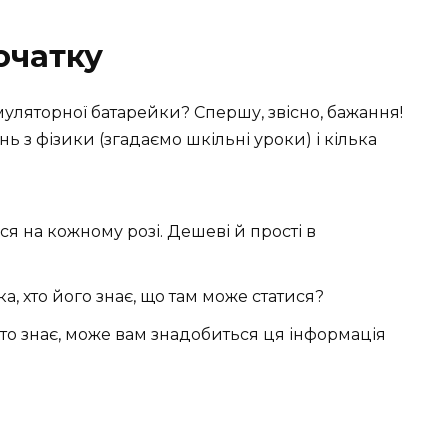
очатку
муляторної батарейки? Спершу, звісно, бажання!
ь з фізики (згадаємо шкільні уроки) і кілька
я на кожному розі. Дешеві й прості в
а, хто його знає, що там може статися?
хто знає, може вам знадобиться ця інформація