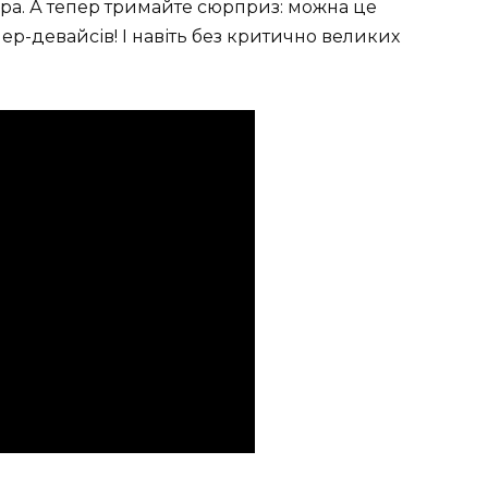
ера. А тепер тримайте сюрприз: можна це
ер-девайсів! І навіть без критично великих