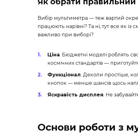
Як обрати правильний
Вибір мультиметра — теж вартий окремо
працюють нарівні? Та ні, тут все як із 
важливо при виборі?
Ціна
. Бюджетні моделі роблять сво
космічних стандартів — приготуйт
Функціонал
. Деколи простіше, к
кнопок — менше шансів щось напл
Яскравість дисплея
. Не забувай
Основи роботи з м