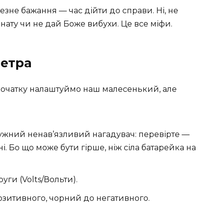
чезне бажання — час дійти до справи. Ні, не
ату чи не дай Боже вибухи. Це все міфи.
етра
спочатку налаштуймо наш малесенький, але
ружний ненав’язливий нагадувач: перевірте —
. Бо що може бути гірше, ніж сіла батарейка на
ги (Volts/Вольти).
зитивного, чорний до негативного.