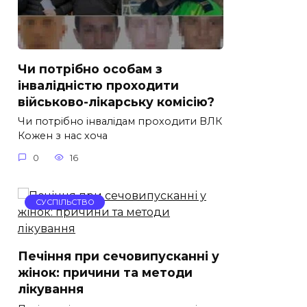
Чи потрібно особам з
інвалідністю проходити
військово-лікарську комісію?
Чи потрібно інвалідам проходити ВЛК
Кожен з нас хоча
0
16
СУСПІЛЬСТВО
Печіння при сечовипусканні у
жінок: причини та методи
лікування