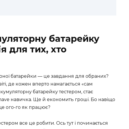
муляторну батарейку
я для тих, хто
орної батарейки — це завдання для обраних?
іті, де кожен вперто намагається «сам
акумуляторну батарейку тестером, стає
ave навичка. Ще й економить гроші. Бо навіщо
ще ого-го як працює?
естером все це робити. Ось тут і починається