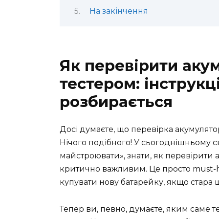
На закінчення
Як перевірити аку
тестером: інструкці
розбирається
Досі думаєте, що перевірка акумулят
Нічого подібного! У сьогоднішньому св
майстроювати», знати, як перевірити 
критично важливим. Це просто must-h
купувати нову батарейку, якщо стара 
Тепер ви, певно, думаєте, яким саме т