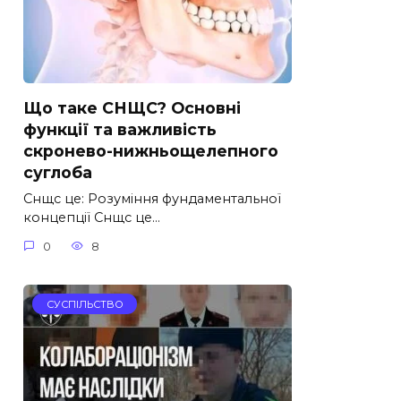
Що таке СНЩС? Основні
функції та важливість
скронево-нижньощелепного
суглоба
Снщс це: Розуміння фундаментальної
концепції Снщс це…
0
8
СУСПІЛЬСТВО