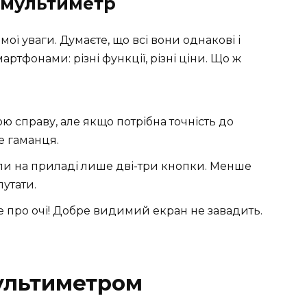
 мультиметр
ї уваги. Думаєте, що всі вони однакові і
смартфонами: різні функції, різні ціни. Що ж
ю справу, але якщо потрібна точність до
е гаманця.
оли на приладі лише дві-три кнопки. Менше
утати.
те про очі! Добре видимий екран не завадить.
ультиметром