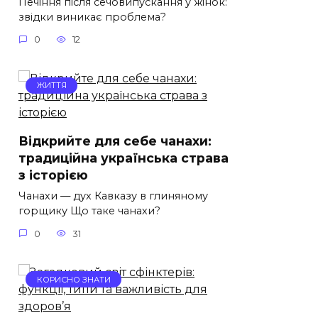
Печіння після сечовипускання у жінок:
звідки виникає проблема?
0
12
ЖИТТЯ
Відкрийте для себе чанахи:
традиційна українська страва
з історією
Чанахи — дух Кавказу в глиняному
горщику Що таке чанахи?
0
31
КОРИСНО ЗНАТИ