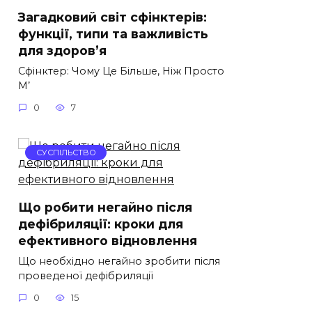
Загадковий світ сфінктерів:
функції, типи та важливість
для здоров’я
Сфінктер: Чому Це Більше, Ніж Просто
М’
0
7
СУСПІЛЬСТВО
Що робити негайно після
дефібриляції: кроки для
ефективного відновлення
Що необхідно негайно зробити після
проведеної дефібриляції
0
15