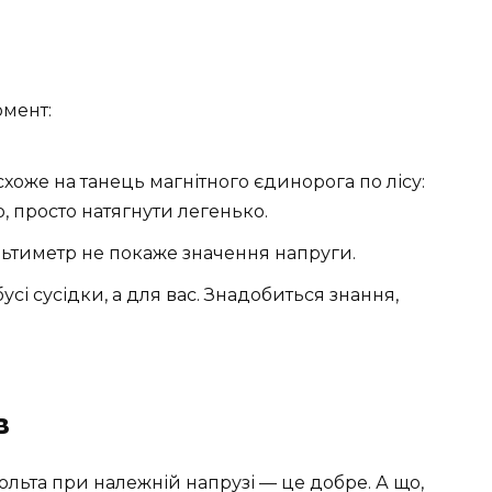
омент:
хоже на танець магнітного єдинорога по лісу:
, просто натягнути легенько.
льтиметр не покаже значення напруги.
усі сусідки, а для вас. Знадобиться знання,
в
Вольта при належній напрузі — це добре. А що,