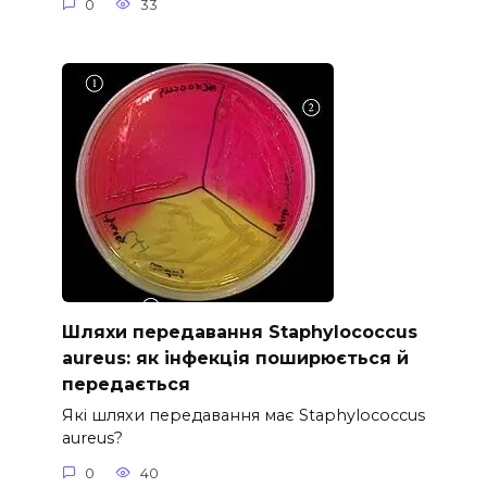
0
33
Шляхи передавання Staphylococcus
aureus: як інфекція поширюється й
передається
Які шляхи передавання має Staphylococcus
aureus?
0
40