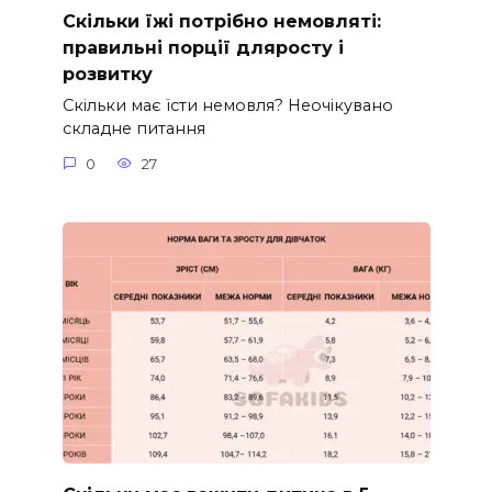
Скільки їжі потрібно немовляті:
правильні порції дляросту і
розвитку
Скільки має їсти немовля? Неочікувано
складне питання
0
27