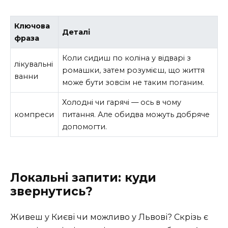
Ключова
Деталі
фраза
Коли сидиш по коліна у відварі з
лікувальні
ромашки, затем розумієш, що життя
ванни
може бути зовсім не таким поганим.
Холодні чи гарячі — ось в чому
компреси
питання. Але обидва можуть добряче
допомогти.
Локальні запити: куди
звернутись?
Живеш у Києві чи можливо у Львові? Скрізь є