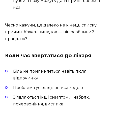
вузли в паху можуть дати привіт болем в
нозі.
Чесно кажучи, це далеко не кінець списку
причин. Кожен випадок — він особливий,
правда ж?
Коли час звертатися до лікаря
Біль не припиняється навіть після
відпочинку
Проблема ускладнюється ходою
З’являються інші симптоми: набряк,
почервоніння, висипка