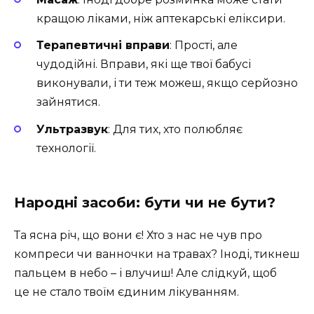
кращою ліками, ніж аптекарські еліксири.
Терапевтичні вправи
: Прості, але
чудодійні. Вправи, які ще твої бабусі
виконували, і ти теж можеш, якщо серйозно
зайнятися.
Ультразвук
: Для тих, хто полюбляє
технології.
Народні засоби: бути чи не бути?
Та ясна річ, що вони є! Хто з нас не чув про
компреси чи ванночки на травах? Іноді, тикнеш
пальцем в небо – і влучиш! Але слідкуй, щоб
це не стало твоїм єдиним лікуванням.