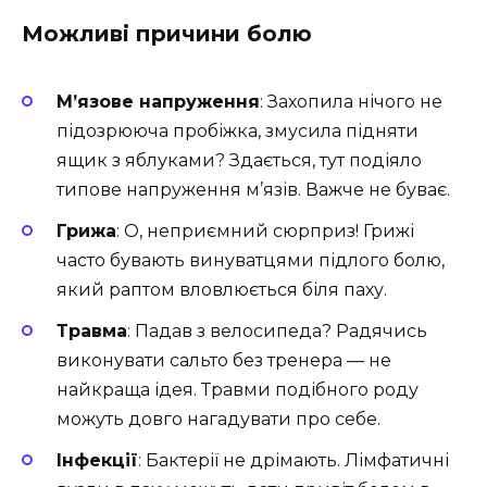
Можливі причини болю
М’язове напруження
: Захопила нічого не
підозрююча пробіжка, змусила підняти
ящик з яблуками? Здається, тут подіяло
типове напруження м’язів. Важче не буває.
Грижа
: О, неприємний сюрприз! Грижі
часто бувають винуватцями підлого болю,
який раптом вловлюється біля паху.
Травма
: Падав з велосипеда? Радячись
виконувати сальто без тренера — не
найкраща ідея. Травми подібного роду
можуть довго нагадувати про себе.
Інфекції
: Бактерії не дрімають. Лімфатичні