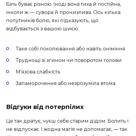
Біль буває різною. Іноді вона тиха й постійна,
інколи ж — сувора й пронизлива. Ось кілька
попутників болю, які підказують, що
відбувається з вашою шиєю:
Таке собі поколювання або навіть оніміння
Труднощі зі згином чи поворотом голови
М’язова слабкість
Запаморочення або незрозуміла втома
Відгуки від потерпілих
Це так дратує, чуєш себе старим дідом. Болить і
не відпускає. І жодна магія не допомагає, — так