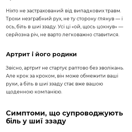
Ніхто не застрахований від випадкових травм.
Трохи незграбний рух, не ту сторону глянув — і
ось, біль в шиї ззаду. Усі ці «ой, щось цокнув» —
серйозна річ, не варто легковажно ставитися.
Артрит і його родики
Звісно, артрит не стартує раптово без зволікань.
Але крок за кроком, він може обмежити ваші
рухи, а біль в шиї ззаду стає вже вашою
щоденною компанією.
Симптоми, що супроводжують
біль у шиї ззаду