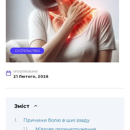
СУСПІЛЬСТВО
ОПУБЛІКОВАНО
21 Лютого, 2026
Зміст
Причини болю в шиї ззаду
М’язове перенапруження