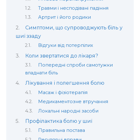
Травми і несподівані падіння
Артрит і його родики
Симптоми, що супроводжують біль у
шиї ззаду
Відгуки від потерпілих
Коли звертатися до лікаря?
Попередні спроби самотужки
владнати біль
Лікування і полегшення болю
Масаж і фізіотерапія
Медикаментозне втручання
Локальні народні засоби
Профілактика болю у шиї
Правильна постава
Регулярні вправи