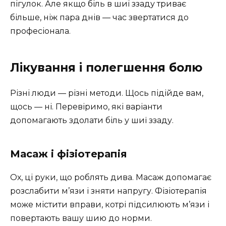
пігулок. Але якщо біль в шиї ззаду триває
більше, ніж пара днів — час звертатися до
професіонала.
Лікування і полегшення болю
Різні люди — різні методи. Щось підійде вам,
щось — ні. Перевіримо, які варіанти
допомагають здолати біль у шиї ззаду.
Масаж і фізіотерапія
Ох, ці руки, що роблять дива. Масаж допомагає
розслабити м’язи і зняти напругу. Фізіотерапія
може містити вправи, котрі підсилюють м’язи і
повертають вашу шию до норми.