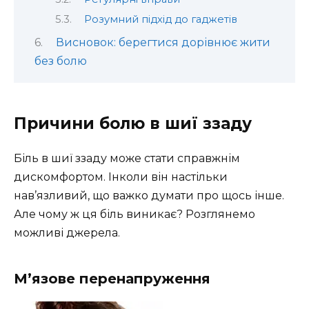
Розумний підхід до гаджетів
Висновок: берегтися дорівнює жити
без болю
Причини болю в шиї ззаду
Біль в шиї ззаду може стати справжнім
дискомфортом. Інколи він настільки
нав’язливий, що важко думати про щось інше.
Але чому ж ця біль виникає? Розглянемо
можливі джерела.
М’язове перенапруження