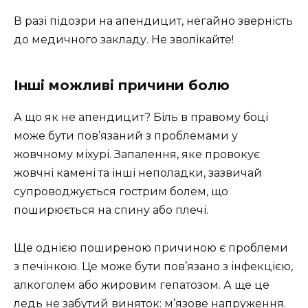
В разі підозри на апендицит, негайно зверність
до медичного закладу. Не зволікайте!
Інші можливі причини болю
А що як не апендицит? Біль в правому боці
може бути пов’язаний з проблемами у
жовчному міхурі. Запалення, яке провокує
жовчні камені та інші неполадки, зазвичай
супроводжується гострим болем, що
поширюється на спину або плечі.
Ще однією поширеною причиною є проблеми
з печінкою. Це може бути пов’язано з інфекцією,
алкоголем або жировим гепатозом. А ще це
ледь не забутий виняток: м’язове напруження.