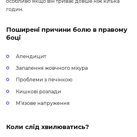
особливо якщо він триває довше ніж кілька
годин.
Поширені причини болю в правому
боці
Апендицит
Запалення жовчного міхура
Проблеми з печінкою
Кишкові розлади
М’язове напруження
Коли слід хвилюватись?