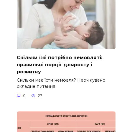
Скільки їжі потрібно немовляті:
правильні порції дляросту і
розвитку
Скільки має їсти немовля? Неочікувано
складне питання
0
27