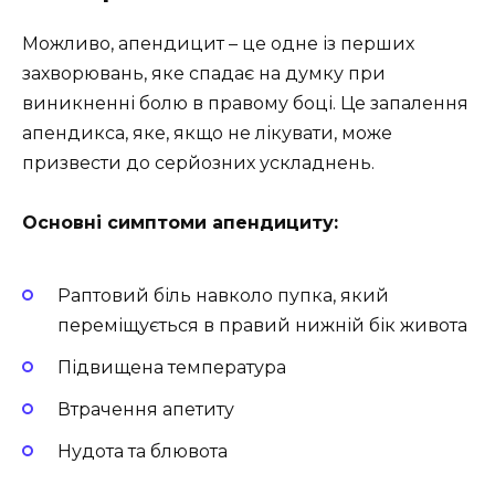
Можливо, апендицит – це одне із перших
захворювань, яке спадає на думку при
виникненні болю в правому боці. Це запалення
апендикса, яке, якщо не лікувати, може
призвести до серйозних ускладнень.
Основні симптоми апендициту:
Раптовий біль навколо пупка, який
переміщується в правий нижній бік живота
Підвищена температура
Втрачення апетиту
Нудота та блювота