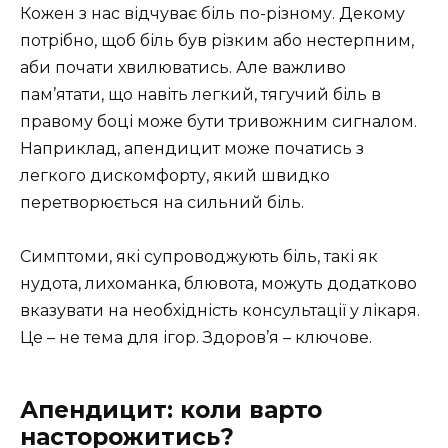
Кожен з нас відчуває біль по-різному. Декому
потрібно, щоб біль був різким або нестерпним,
аби почати хвилюватись. Але важливо
пам’ятати, що навіть легкий, тягучий біль в
правому боці може бути тривожним сигналом.
Наприклад, апендицит може початись з
легкого дискомфорту, який швидко
перетворюється на сильний біль.
Симптоми, які супроводжують біль, такі як
нудота, лихоманка, блювота, можуть додатково
вказувати на необхідність консультації у лікаря.
Це – не тема для ігор. Здоров’я – ключове.
Апендицит: коли варто
насторожитись?