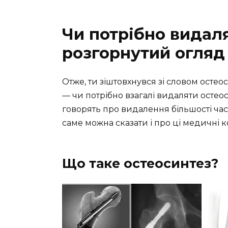
Чи потрібно видаля
розгорнутий огляд
Отже, ти зіштовхнувся зі словом остеос
— чи потрібно взагалі видаляти остео
говорять про видалення більшості част
саме можна сказати і про ці медичні к
Що таке остеосинтез?