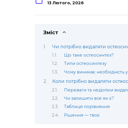
13 Лютого, 2026
Зміст
Чи потрібно видаляти остеосин
Що таке остеосинтез?
Типи остеосинтезу
Чому виникає необхідність у
Коли потрібно видаляти остео
Переваги та недоліки вида
Чи залишити все як є?
Таблиця порівняння
Рішення — твоє