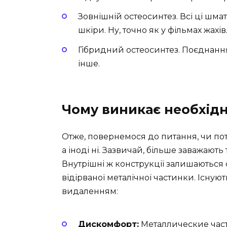
Зовнішній остеосинтез. Всі ці шма
шкіри. Ну, точно як у фільмах жахів
Гібридний остеосинтез. Поєднання
інше.
Чому виникає необхідн
Отже, повернемося до питання, чи потр
а іноді ні. Зазвичай, більше заважають 
Внутрішні ж конструкції залишаються
відірваної металічної частинки. Існую
видаленням:
Дискомфорт:
Металлические част