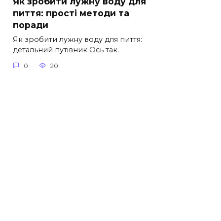
Як зробити лужну воду для
пиття: прості методи та
поради
Як зробити лужну воду для пиття:
детальний путівник Ось так.
0
20