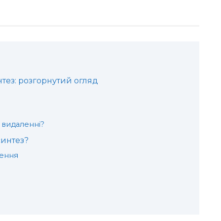
тез: розгорнутий огляд
 видаленні?
синтез?
лення