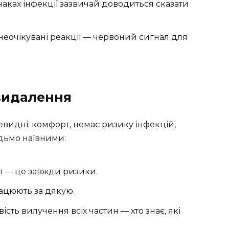
аках інфекції зазвичай доводиться сказати
 неочікувані реакції — червоний сигнал для
 видалення
видні: комфорт, немає ризику інфекцій,
будьмо наївними:
іл — це завжди ризики.
ацюють за дякую.
сть вилучення всіх частин — хто знає, які