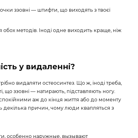
точки ззовні — штифти, що виходять з твоєї
.
 обох методів. Іноді одне виходить краще, ніж
ість у видаленні?
ібно видаляти остеосинтез. Що ж, іноді треба,
ті, що ззовні — натирають, підставляють ногу.
 спокійними аж до кінця життя або до моменту
ть декілька причин, чому люди квапляться з
и, особенно наружные, вызывают