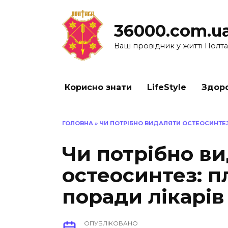
Перейти
до
36000.com.u
вмісту
Ваш провідник у житті Полт
Корисно знати
LifeStyle
Здоро
ГОЛОВНА
»
ЧИ ПОТРІБНО ВИДАЛЯТИ ОСТЕОСИНТЕЗ:
Чи потрібно в
остеосинтез: п
поради лікарів
ОПУБЛІКОВАНО