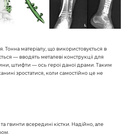
я. Тонна матеріалу, що використовується в
ться — вводять металеві конструкції для
ини, штифти — ось герої даної драми. Таким
канині зростатися, коли самостійно це не
та гвинти всередині кістки. Надійно, але
ром.