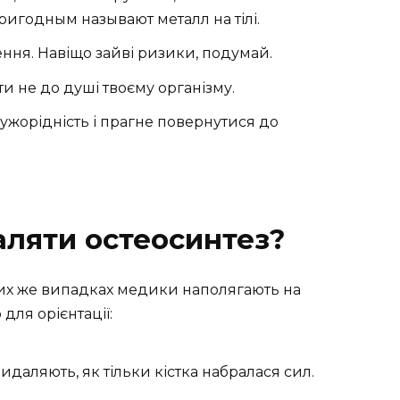
ригодным называют металл на тілі.
ння. Навіщо зайві ризики, подумай.
и не до душі твоєму організму.
 чужорідність і прагне повернутися до
аляти остеосинтез?
ких же випадках медики наполягають на
 для орієнтації:
идаляють, як тільки кістка набралася сил.