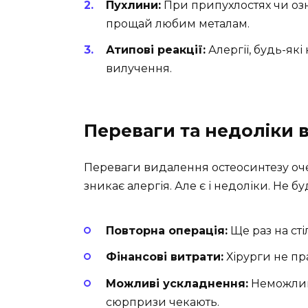
Пухлини:
При припухлостях чи озн
прощай любим металам.
Атипові реакції:
Алергії, будь-які
вилучення.
Переваги та недоліки
Переваги видалення остеосинтезу оче
зникає алергія. Але є і недоліки. Не 
Повторна операція:
Ще раз на ст
Фінансові витрати:
Хірурги не пр
Можливі ускладнення:
Неможливі
сюрпризи чекають.