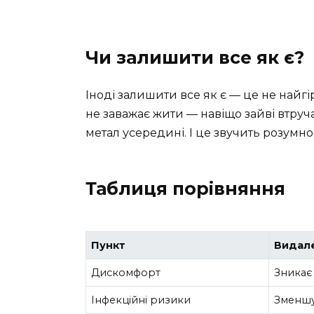
Чи залишити все як є?
Іноді залишити все як є — це не найгі
не заважає жити — навіщо зайві втруч
метал усередині. І це звучить розумно
Таблиця порівняння
Пункт
Видал
Дискомфорт
Зникає
Інфекційні ризики
Зменш