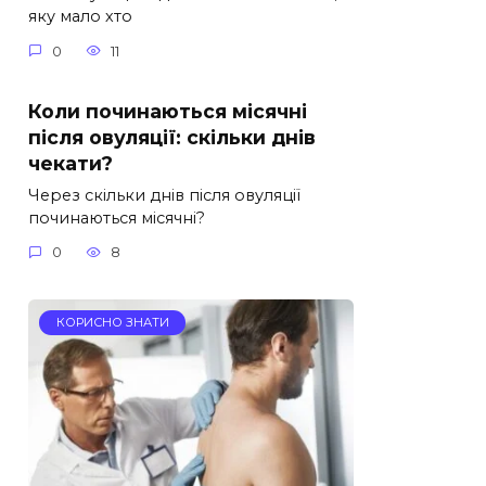
яку мало хто
0
11
Коли починаються місячні
після овуляції: скільки днів
чекати?
Через скільки днів після овуляції
починаються місячні?
0
8
КОРИСНО ЗНАТИ