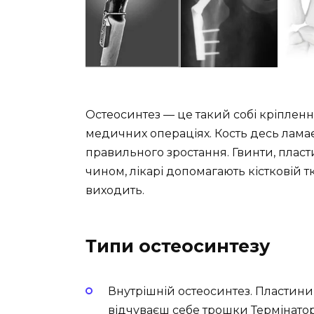
Остеосинтез — це такий собі кріпленн
медичних операціях. Кость десь ламає
правильного зростання. Гвинти, пласт
чином, лікарі допомагають кістковій т
виходить.
Типи остеосинтезу
Внутрішній остеосинтез. Пластини 
відчуваєш себе трошки Термінато