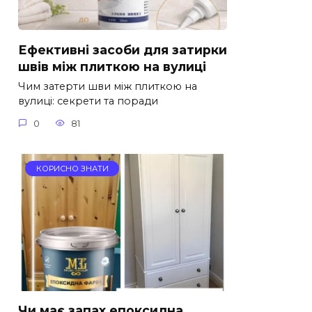
Ефективні засоби для затирки
швів між плиткою на вулиці
Чим затерти шви між плиткою на
вулиці: секрети та поради
0
81
КОРИСНО ЗНАТИ
Чи має запах епоксидна