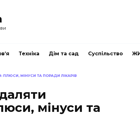
a
ави
в’я
Техніка
Дім та сад
Суспільство
Ж
 ПЛЮСИ, МІНУСИ ТА ПОРАДИ ЛІКАРІВ
идаляти
люси, мінуси та