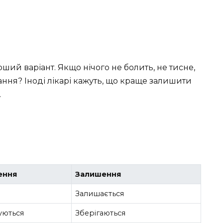
рший варіант. Якщо нічого не болить, не тисне,
ання? Іноді лікарі кажуть, що краще залишити
.
ення
Залишення
Залишається
уються
Зберігаються