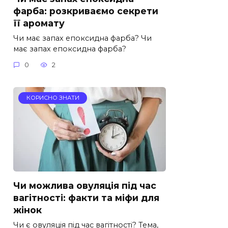
фарба: розкриваємо секрети
її аромату
Чи має запах епоксидна фарба? Чи
має запах епоксидна фарба?
0
2
КОРИСНО ЗНАТИ
Чи можлива овуляція під час
вагітності: факти та міфи для
жінок
Чи є овуляція під час вагітності? Тема,