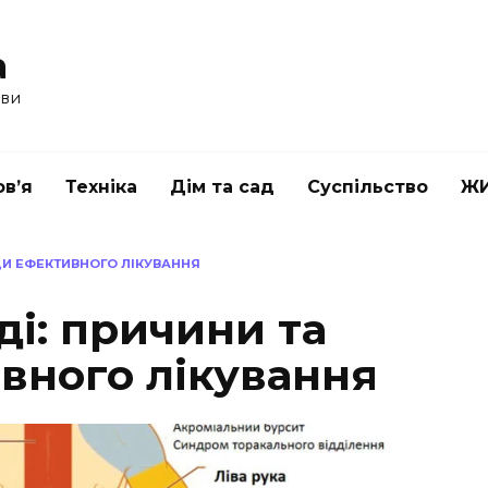
a
ави
в’я
Техніка
Дім та сад
Суспільство
Ж
ОДИ ЕФЕКТИВНОГО ЛІКУВАННЯ
уді: причини та
вного лікування