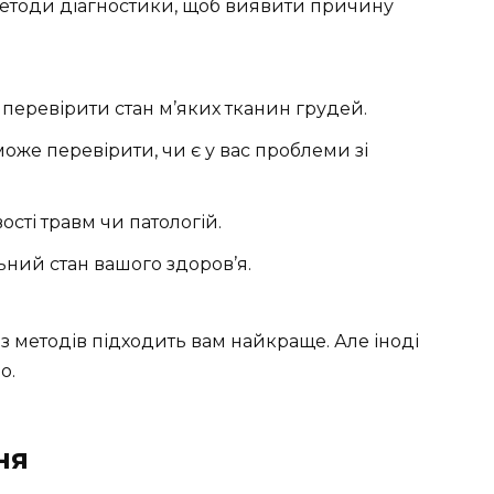
методи діагностики, щоб виявити причину
 перевірити стан м’яких тканин грудей.
може перевірити, чи є у вас проблеми зі
сті травм чи патологій.
ьний стан вашого здоров’я.
 методів підходить вам найкраще. Але іноді
о.
ня