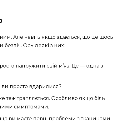
ю
ним. Але навіть якщо здається, що це щось
безліч. Ось деякі з них:
росто напружити свій м’яз. Це — одна з
 ви просто вдарилися?
ке теж трапляється. Особливо якщо біль
ними симптомами.
 що ви маєте певні проблеми з тканинами