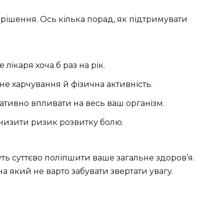
ішення. Ось кілька порад, як підтримувати
е лікаря хоча б раз на рік.
не харчування й фізична активність.
гативно впливати на весь ваш організм.
знизити ризик розвитку болю.
уть суттєво поліпшити ваше загальне здоров’я.
а який не варто забувати звертати увагу.