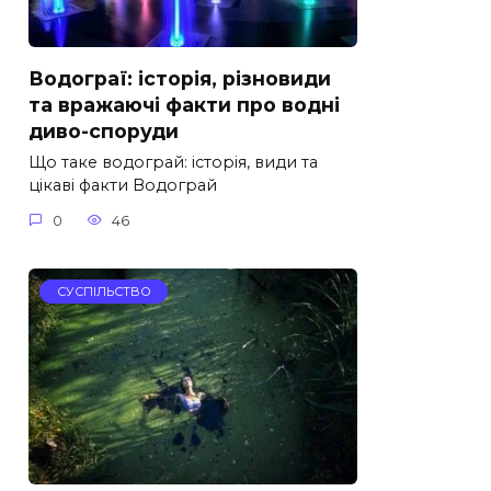
Водограї: історія, різновиди
та вражаючі факти про водні
диво-споруди
Що таке водограй: історія, види та
цікаві факти Водограй
0
46
СУСПІЛЬСТВО