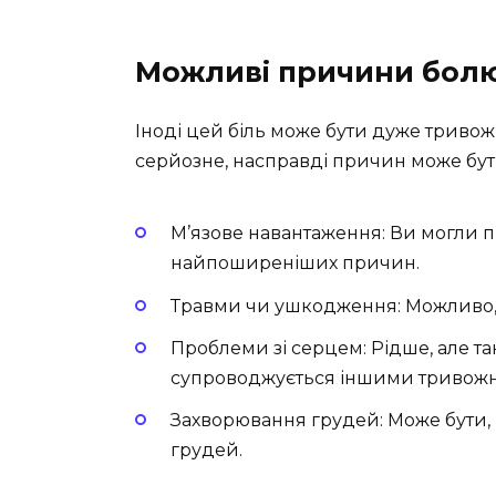
Можливі причини бол
Іноді цей біль може бути дуже тривож
серйозне, насправді причин може бути 
М’язове навантаження: Ви могли п
найпоширеніших причин.
Травми чи ушкодження: Можливо,
Проблеми зі серцем: Рідше, але та
супроводжується іншими тривож
Захворювання грудей: Може бути,
грудей.