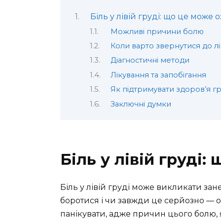
Біль у лівій груді: що це може 
Можливі причини болю
Коли варто звернутися до л
Діагностичні методи
Лікування та запобігання
Як підтримувати здоров’я г
Заключні думки
Біль у лівій груді
Біль у лівій груді може викликати за
боротися і чи завжди це серйозно — о
панікувати, адже причин цього болю, як