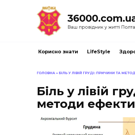
Перейти
до
36000.com.u
вмісту
Ваш провідник у житті Полт
Корисно знати
LifeStyle
Здоро
ГОЛОВНА
»
БІЛЬ У ЛІВІЙ ГРУДІ: ПРИЧИНИ ТА МЕТ
Біль у лівій гр
методи ефекти