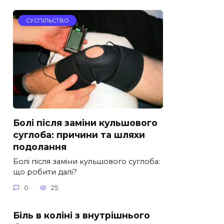
СУСПІЛЬСТВО
Болі після заміни кульшового
суглоба: причини та шляхи
подолання
Болі після заміни кульшового суглоба:
що робити далі?
0
25
Біль в коліні з внутрішнього