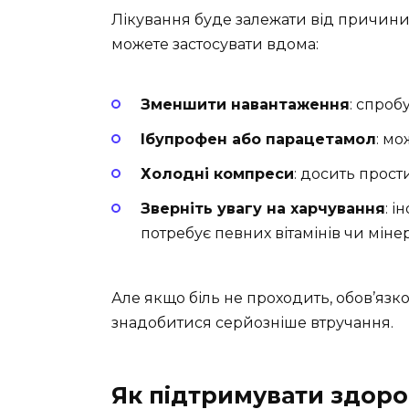
Лікування буде залежати від причини. 
можете застосувати вдома:
Зменшити навантаження
: спроб
Ібупрофен або парацетамол
: мо
Холодні компреси
: досить прост
Зверніть увагу на харчування
: і
потребує певних вітамінів чи мінер
Але якщо біль не проходить, обов’язко
знадобитися серйозніше втручання.
Як підтримувати здоро