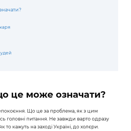
означати?
ікаря
рудей
: що це може означати?
непокоєння. Що це за проблема, як з цим
сь головні питання. Не завжди варто одразу
 то кажуть на заході Україні, до холєри.