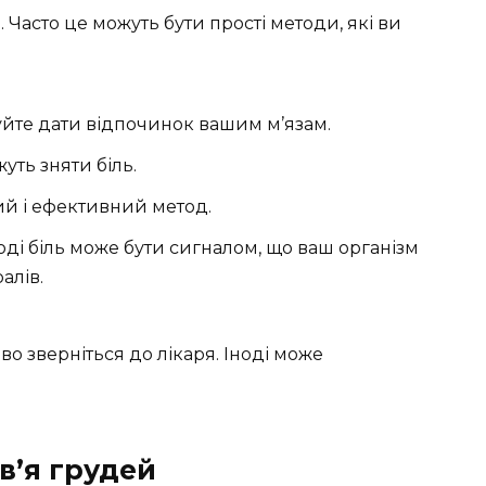
Часто це можуть бути прості методи, які ви
уйте дати відпочинок вашим м’язам.
жуть зняти біль.
ий і ефективний метод.
ноді біль може бути сигналом, що ваш організм
алів.
во зверніться до лікаря. Іноді може
в’я грудей