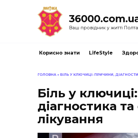
Перейти
до
36000.com.u
вмісту
Ваш провідник у житті Полт
Корисно знати
LifeStyle
Здоро
ГОЛОВНА
»
БІЛЬ У КЛЮЧИЦІ: ПРИЧИНИ, ДІАГНОСТ
Біль у ключиці
діагностика та
лікування