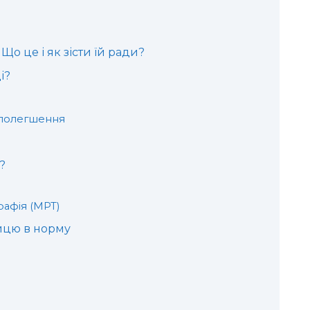
Що це і як зісти їй ради?
і?
 полегшення
?
афія (МРТ)
ицю в норму