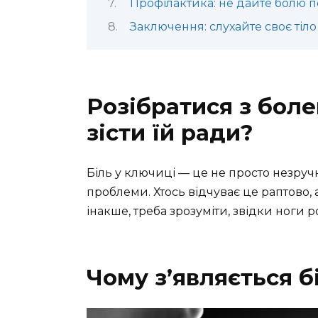
Профілактика: не дайте болю 
Заключення: слухайте своє тіло
Розібратися з боле
зісти їй ради?
Біль у ключиці — це не просто незруч
проблеми. Хтось відчуває це раптово, 
інакше, треба зрозуміти, звідки ноги ро
Чому з’являється б