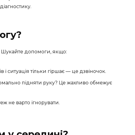
 діагностику.
огу?
а. Шукайте допомоги, якщо:
в і ситуація тільки гіршає — це дзвіночок.
мально підняти руку? Це жахливо обмежує
еж не варто ігнорувати.
м у середині?