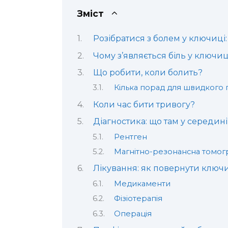
Зміст
Розібратися з болем у ключиці: 
Чому з’являється біль у ключиц
Що робити, коли болить?
Кілька порад для швидкого
Коли час бити тривогу?
Діагностика: що там у середині
Рентген
Магнітно-резонансна томогр
Лікування: як повернути ключ
Медикаменти
Фізіотерапія
Операція