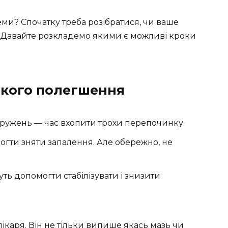
ми? Спочатку треба розібратися, чи ваше
. Давайте розкладемо якими є можливі кроки
дкого полегшення
тружень — час вхопити трохи перепочинку.
гти зняти запалення. Але обережно, не
ть допомогти стабілізувати і знизити
лікаря. Він не тільки випише якась мазь чи