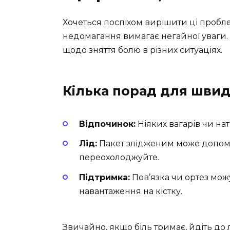
Хочеться поспіхом вирішити ці пробле
недомагання вимагає негайної уваги
щодо зняття болю в різних ситуаціях.
Кілька порад для шви
Відпочинок:
Ніяких вагарів чи на
Лід:
Пакет злідженим може допомо
переохолоджуйте.
Підтримка:
Пов’язка чи ортез можу
навантаження на кістку.
Звичайно, якщо біль тримає, йдіть до 