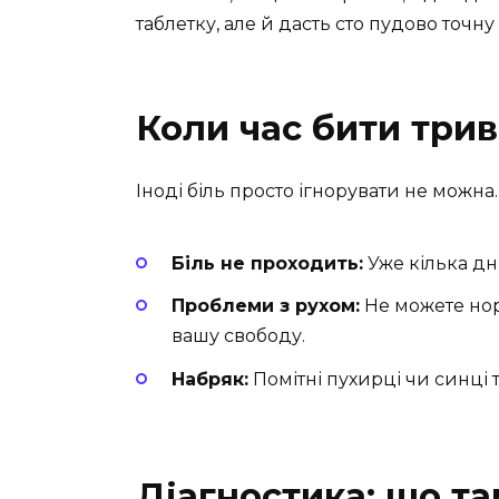
таблетку, але й дасть сто пудово точну
Коли час бити трив
Іноді біль просто ігнорувати не можн
Біль не проходить:
Уже кілька дні
Проблеми з рухом:
Не можете нор
вашу свободу.
Набряк:
Помітні пухирці чи синці т
Діагностика: що та