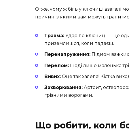
Отже, чому ж біль у ключиці взагалі м
причин, з якими вам можуть трапитис
Травма:
Удар по ключиці — це один
приземлишся, коли падаєш.
Перенапруження:
Підйом важких 
Перелом:
Іноді лише маленька тр
Вивих:
Оце так халепа! Кістка виход
Захворювання:
Артрит, остеопороз
грізними ворогами.
Що робити, коли б