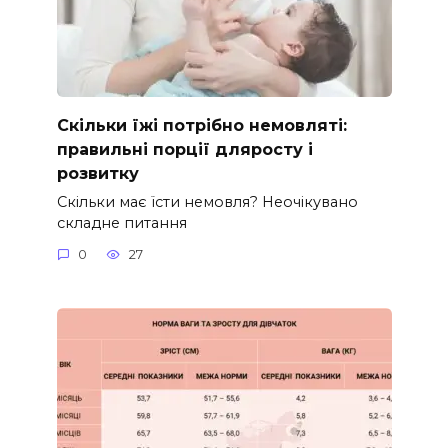
Скільки їжі потрібно немовляті:
правильні порції дляросту і
розвитку
Скільки має їсти немовля? Неочікувано
складне питання
0
27