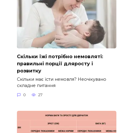
Скільки їжі потрібно немовляті:
правильні порції дляросту і
розвитку
Скільки має їсти немовля? Неочікувано
складне питання
0
27