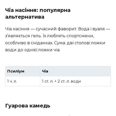
Чіа насіння: популярна
альтернатива
Чіа насіння — сучасний фаворит. Вода і вуаля —
з’являється гель. Їх люблять спортсмени,
особливо в сніданках. Сума: дві столові ложки
води до однієї ложки чіа.
Псиліум
Чіа
1 ч. л.
1 ст. л. + 2 ст. л. води
Гуарова камедь