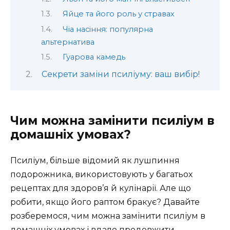
Яйце та його роль у стравах
Чіа насіння: популярна
альтернатива
Гуарова камедь
Секрети заміни псиліуму: ваш вибір!
Чим можна замінити псиліум в
домашніх умовах?
Псиліум, більше відомий як лушпиння
подорожника, використовують у багатьох
рецептах для здоров’я й кулінарії. Але що
робити, якщо його раптом бракує? Давайте
розберемося, чим можна замінити псиліум в
домашніх умовах і вдало продовжити