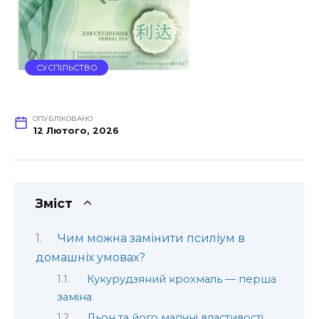
СУСПІЛЬСТВО
ОПУБЛІКОВАНО
12 Лютого, 2026
Зміст
Чим можна замінити псиліум в
домашніх умовах?
Кукурудзяний крохмаль — перша
заміна
Льон та його магічні властивості