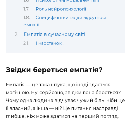
Психологічні моделі емпатії
Роль нейропсихології
Специфічні випадки відсутності
емпатії
Емпатія в сучасному світі
І наостанок…
Звідки береться емпатія?
Емпатія — це така штука, що іноді здається
магічною. Ну, серйозно, звідки вона береться?
Чому одна людина відчуває чужий біль, ніби це
її власний, а інша — ні? Це питання насправді
глибше, ніж може здатися на перший погляд.