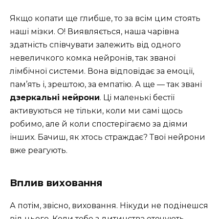
Якщо копати ще глибше, то за всім цим стоять
наші мізки. О! Виявляється, наша чарівна
здатність співчувати залежить від одного
невеличкого комка нейронів, так званої
лімбічної системи. Вона відповідає за емоції,
пам’ять і, зрештою, за емпатію. А ще — так звані
дзеркальні нейрони
. Ці маленькі бестії
активуються не тільки, коли ми самі щось
робимо, але й коли спостерігаємо за діями
інших. Бачиш, як хтось страждає? Твої нейрони
вже реагують.
Вплив виховання
А потім, звісно, виховання. Нікуди не подінешся
від цього. Коли тебе з дитинства оточують