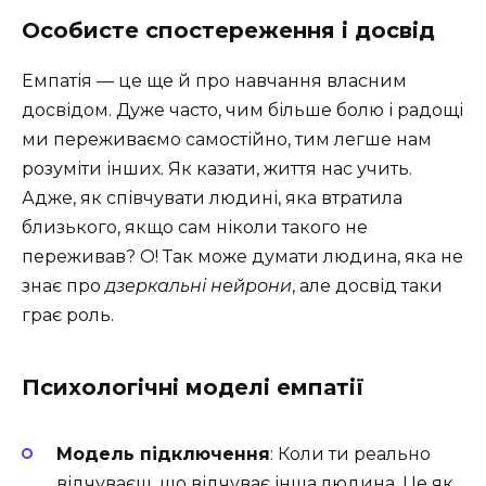
Особисте спостереження і досвід
Емпатія — це ще й про навчання власним
досвідом. Дуже часто, чим більше болю і радощі
ми переживаємо самостійно, тим легше нам
розуміти інших. Як казати, життя нас учить.
Адже, як співчувати людині, яка втратила
близького, якщо сам ніколи такого не
переживав? О! Так може думати людина, яка не
знає про
дзеркальні нейрони
, але досвід таки
грає роль.
Психологічні моделі емпатії
Модель підключення
: Коли ти реально
відчуваєш, що відчуває інша людина. Це як