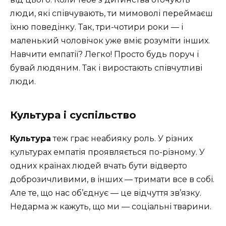
люди, які співчувають, ти мимоволі переймаєш
їхню поведінку. Так, три-чотири роки — і
маленький чоловічок уже вміє розуміти інших.
Навчити емпатії? Легко! Просто будь поруч і
бувай людяним. Так і виростають співчутливі
люди.
Культура і суспільство
Культура
теж грає неабияку роль. У різних
культурах емпатія проявляється по-різному. У
одних країнах людей вчать бути відверто
доброзичливими, в інших — тримати все в собі.
Але те, що нас об’єднує — це відчуття зв’язку.
Недарма ж кажуть, що ми — соціальні тварини.