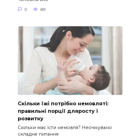
0
89
Скільки їжі потрібно немовляті:
правильні порції дляросту і
розвитку
Скільки має їсти немовля? Неочікувано
складне питання