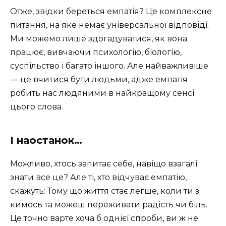
Отже, звідки береться емпатія? Це комплексне
питання, на яке немає універсальної відповіді.
Ми можемо лише здогадуватися, як вона
працює, вивчаючи психологію, біологію,
суспільство і багато іншого. Але найважливіше
— це вчитися бути людьми, адже емпатія
робить нас людяними в найкращому сенсі
цього слова.
І наостанок…
Можливо, хтось запитає себе, навіщо взагалі
знати все це? Але ті, хто відчуває емпатію,
скажуть: Тому що життя стає легше, коли ти з
кимось та можеш переживати радість чи біль.
Це точно варте хоча б однієї спроби, ви ж не