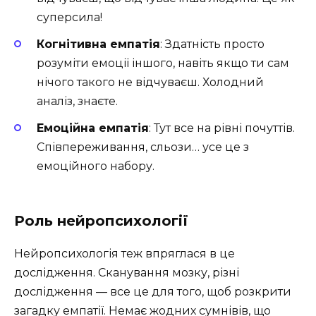
суперсила!
Когнітивна емпатія
: Здатність просто
розуміти емоції іншого, навіть якщо ти сам
нічого такого не відчуваєш. Холодний
аналіз, знаєте.
Емоційна емпатія
: Тут все на рівні почуттів.
Співпереживання, сльози… усе це з
емоційного набору.
Роль нейропсихології
Нейропсихологія теж впряглася в це
дослідження. Сканування мозку, різні
дослідження — все це для того, щоб розкрити
загадку емпатії. Немає жодних сумнівів, що