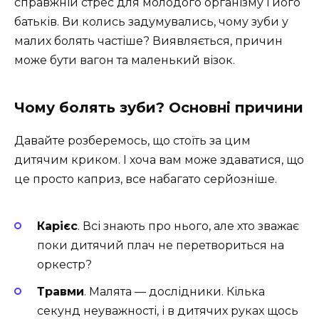
справжній стрес для молодого організму і його
батьків. Ви колись задумувались, чому зуби у
малих болять частіше? Виявляється, причин
може бути вагон та маленький візок.
Чому болять зуби? Основні причини
Давайте розберемось, що стоїть за цим
дитячим криком. І хоча вам може здаватися, що
це просто каприз, все набагато серйозніше.
Карієс
. Всі знають про нього, але хто зважає
поки дитячий плач не перетвориться на
оркестр?
Травми
. Малята — дослідники. Кілька
секунд неуважності, і в дитячих руках щось