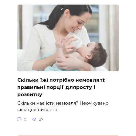
Скільки їжі потрібно немовляті:
правильні порції дляросту і
розвитку
Скільки має їсти немовля? Неочікувано
складне питання
0
27