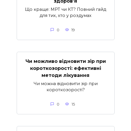
здоров’я
Що краще: МРТ чи КТ? Повний гайд
для тих, хто у роздумах
0
19
Чи можливо відновити зір при
короткозорості: ефективні
методи лікування
Чи можна відновити зір при
короткозорості?
0
15