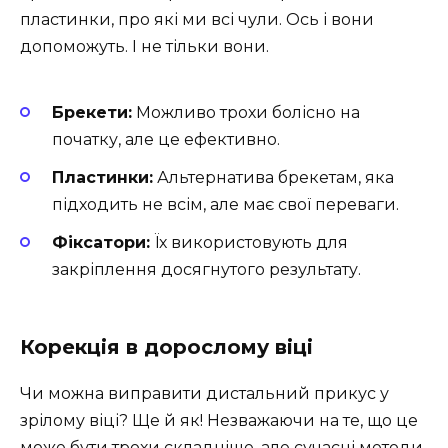
пластинки, про які ми всі чули. Ось і вони
допоможуть. І не тільки вони.
Брекети:
Можливо трохи болісно на
початку, але це ефективно.
Пластинки:
Альтернатива брекетам, яка
підходить не всім, але має свої переваги.
Фіксатори:
Їх використовують для
закріплення досягнутого результату.
Корекція в дорослому віці
Чи можна виправити дистальний прикус у
зрілому віці? Ще й як! Незважаючи на те, що це
може бути трохи складніше, але сучасні методи