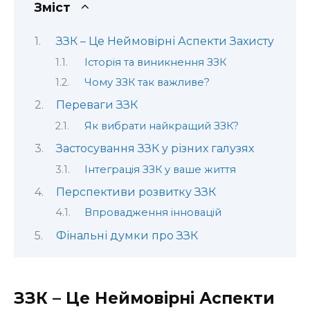
Зміст
ЗЗК – Це Неймовірні Аспекти Захисту
Історія та виникнення ЗЗК
Чому ЗЗК так важливе?
Переваги ЗЗК
Як вибрати найкращий ЗЗК?
Застосування ЗЗК у різних галузях
Інтеграція ЗЗК у ваше життя
Перспективи розвитку ЗЗК
Впровадження інновацій
Фінальні думки про ЗЗК
ЗЗК – Це Неймовірні Аспекти