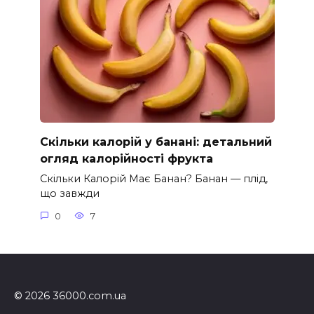
Скільки калорій у банані: детальний
огляд калорійності фрукта
Скільки Калорій Має Банан? Банан — плід,
що завжди
0
7
© 2026 36000.com.ua