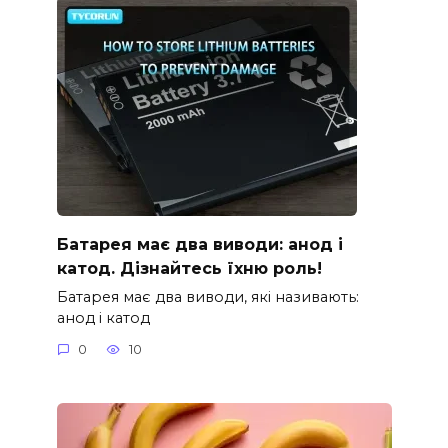
Батарея має два виводи: анод і
катод. Дізнайтесь їхню роль!
Батарея має два виводи, які називають:
анод і катод
0
10