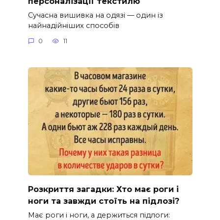
персоналізації текстилю
Сучасна вишивка на одязі — один із
найнадійніших способів
0
11
Розкриття загадки: Хто має роги і
ноги та завжди стоїть на підлозі?
Має роги і ноги, а держиться підлоги: