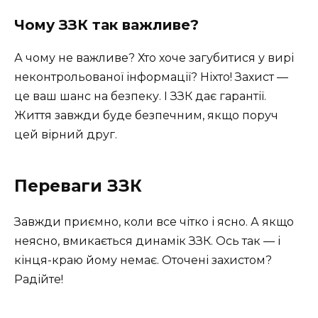
Чому ЗЗК так важливе?
А чому не важливе? Хто хоче загубитися у вирі
неконтрольованої інформації? Ніхто! Захист —
це ваш шанс на безпеку. І ЗЗК дає гарантії.
Життя завжди буде безпечним, якщо поруч
цей вірний друг.
Переваги ЗЗК
Завжди приємно, коли все чітко і ясно. А якщо
неясно, вмикається динамік ЗЗК. Ось так — і
кінця-краю йому немає. Оточені захистом?
Радійте!