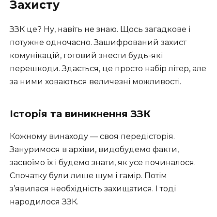
Захисту
ЗЗК це? Ну, навіть не знаю. Щось загадкове і
потужне одночасно. Зашифрований захист
комунікацій, готовий знести будь-які
перешкоди. Здається, це просто набір літер, але
за ними ховаються величезні можливості.
Історія та виникнення ЗЗК
Кожному винаходу — своя передісторія.
Зануримося в архіви, видобудемо факти,
засвоїмо їх і будемо знати, як усе починалося.
Спочатку були лише шум і гамір. Потім
з’явилася необхідність захищатися. І тоді
народилося ЗЗК.