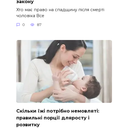
закону
Хто має право на спадщину після смерті
чоловіка Все
0
87
Скільки їжі потрібно немовляті:
правильні порції дляросту і
розвитку