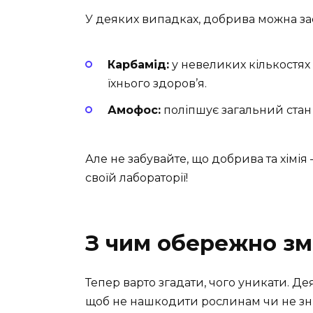
У деяких випадках, добрива можна зас
Карбамід:
у невеликих кількостях
їхнього здоров’я.
Амофос:
поліпшує загальний стан
Але не забувайте, що добрива та хімія 
своїй лабораторії!
З чим обережно зм
Тепер варто згадати, чого уникати. Де
щоб не нашкодити рослинам чи не зн