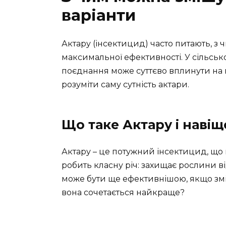
варіанти
Актару (інсектицид) часто питають, з
максимальної ефективності. У сільсь
поєднання може суттєво вплинути на в
розуміти саму сутність актари.
Що таке Актару і навіщ
Актару – це потужний інсектицид, що 
робить класну річ: захищає рослини ві
може бути ще ефективнішою, якщо зміш
вона сочетається найкраще?