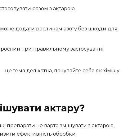
тосовувати разом з актарою.
 може додати рослинам азоту без шкоди для
 рослин при правильному застосуванні.
— це тема делікатна, почувайте себе як хімік у
ішувати актару?
які препарати не варто змішувати з актарою,
изити ефективність обробки.