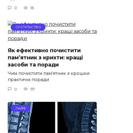
0
16
СУСПІЛЬСТВО
Як ефективно почистити
пам’ятник з крихти: кращі
засоби та поради
Чим почистити пам’ятник з крошки:
практичні поради
0
117
ЛАЙФ