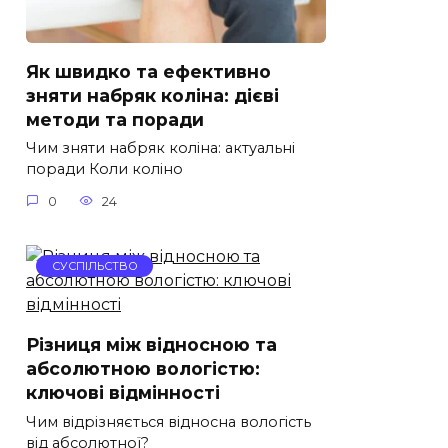
Як швидко та ефективно
зняти набряк коліна: дієві
методи та поради
Чим зняти набряк коліна: актуальні
поради Коли коліно
0
24
СУСПІЛЬСТВО
Різниця між відносною та
абсолютною вологістю:
ключові відмінності
Чим відрізняється відносна вологість
від абсолютної?