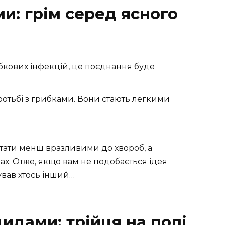
и: грім серед ясного
бкових інфекцій, це поєднання буде
ротьбі з грибками. Вони стають легкими
тати менш вразливими до хвороб, а
х. Отже, якщо вам не подобається ідея
вав хтось інший…
идами: трійця на полі