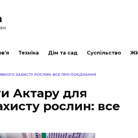
a
ави
в’я
Техніка
Дім та сад
Суспільство
Ж
ИВНОГО ЗАХИСТУ РОСЛИН: ВСЕ ПРО ПОЄДНАННЯ
ти Актару для
хисту рослин: все