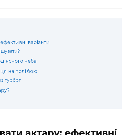
 ефективні варіанти
мішувати?
ед ясного неба
ця на полі бою
ез турбот
ару?
вати актару: ефективні