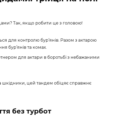
ами? Так, якщо робити це з головою!
ся для контролю бур’янів. Разом з актарою
я бур’янів та комах.
тнером для актари в боротьбі з небажаними
 та шкідники, цей тандем обіцяє справжнє
ття без турбот