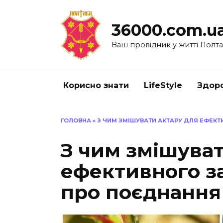
Перейти
до
36000.com.u
вмісту
Ваш провідник у житті Полт
Корисно знати
LifeStyle
Здоро
ГОЛОВНА
»
З ЧИМ ЗМІШУВАТИ АКТАРУ ДЛЯ ЕФЕКТ
З чим змішува
ефективного за
про поєднання