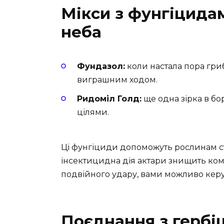
Мікси з фунгіцидам
неба
Фундазол:
коли настала пора гри
виграшним ходом.
Ридоміл Голд:
ще одна зірка в бо
цілями.
Ці фунгіциди допоможуть рослинам с
інсектицидна дія актари знищить кома
подвійного удару, вами можливо керу
Поєднання з гербіц