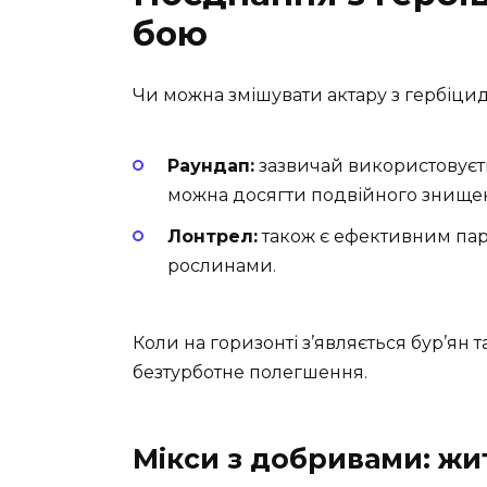
бою
Чи можна змішувати актару з гербіцид
Раундап:
зазвичай використовуєть
можна досягти подвійного знищенн
Лонтрел:
також є ефективним пар
рослинами.
Коли на горизонті з’являється бур’ян
безтурботне полегшення.
Мікси з добривами: жи