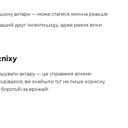
ціону актари — може статися хімічна реакція.
ащий друг інсектициду, адже разом вони
спіху
ішувати актару — це справжня алхімія
подіваюся, ви знайшли тут не лише корисну
 боротьбі за врожай!