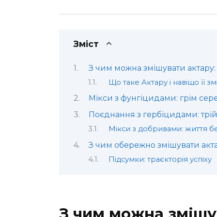
Зміст
З чим можна змішувати актару:
Що таке Актару і навіщо її з
Мікси з фунгіцидами: грім сер
Поєднання з гербіцидами: трій
Мікси з добривами: життя б
З чим обережно змішувати акт
Підсумки: траєкторія успіху
З чим можна змішу