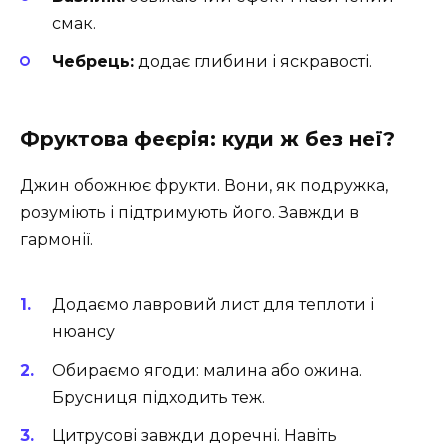
смак.
Чебрець:
додає глибини і яскравості.
Фруктова феєрія: куди ж без неї?
Джин обожнює фрукти. Вони, як подружка,
розуміють і підтримують його. Завжди в
гармонії.
Додаємо лавровий лист для теплоти і
нюансу
Обираємо ягоди: малина або ожина.
Брусниця підходить теж.
Цитрусові завжди доречні. Навіть