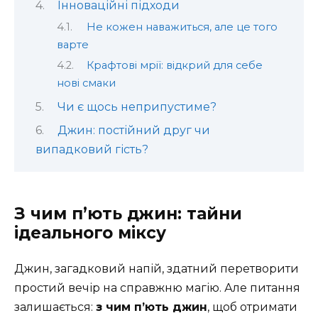
Інноваційні підходи
Не кожен наважиться, але це того
варте
Крафтові мрії: відкрий для себе
нові смаки
Чи є щось неприпустиме?
Джин: постійний друг чи
випадковий гість?
З чим п’ють джин: тайни
ідеального міксу
Джин, загадковий напій, здатний перетворити
простий вечір на справжню магію. Але питання
залишається:
з чим п’ють джин
, щоб отримати