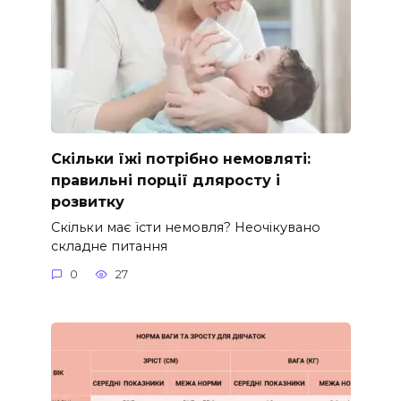
Скільки їжі потрібно немовляті:
правильні порції дляросту і
розвитку
Скільки має їсти немовля? Неочікувано
складне питання
0
27