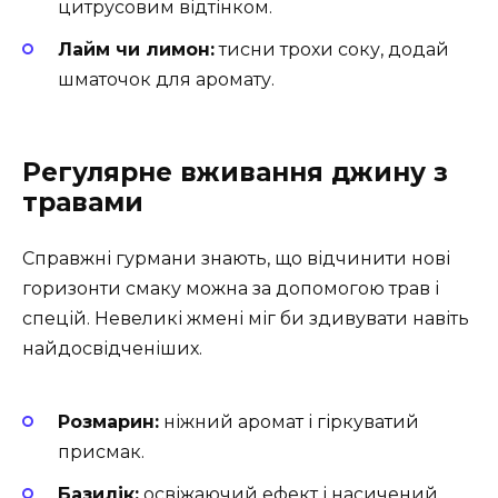
цитрусовим відтінком.
Лайм чи лимон:
тисни трохи соку, додай
шматочок для аромату.
Регулярне вживання джину з
травами
Справжні гурмани знають, що відчинити нові
горизонти смаку можна за допомогою трав і
спецій. Невеликі жмені міг би здивувати навіть
найдосвідченіших.
Розмарин:
ніжний аромат і гіркуватий
присмак.
Базилік:
освіжаючий ефект і насичений