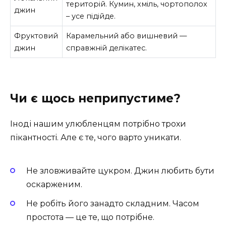
територій. Кумин, хміль, чортополох
джин
– усе підійде.
Фруктовий
Карамельний або вишневий —
джин
справжній делікатес.
Чи є щось неприпустиме?
Іноді нашим улюбленцям потрібно трохи
пікантності. Але є те, чого варто уникати.
Не зловживайте цукром. Джин любить бути
оскарженим.
Не робіть його занадто складним. Часом
простота — це те, що потрібне.