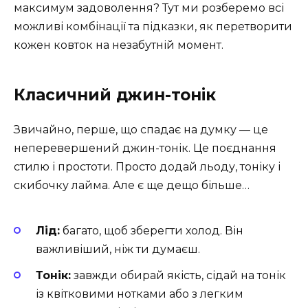
максимум задоволення? Тут ми розберемо всі
можливі комбінації та підказки, як перетворити
кожен ковток на незабутній момент.
Класичний джин-тонік
Звичайно, перше, що спадає на думку — це
неперевершений джин-тонік. Це поєднання
стилю і простоти. Просто додай льоду, тоніку і
скибочку лайма. Але є ще дещо більше…
Лід:
багато, щоб зберегти холод. Він
важливіший, ніж ти думаєш.
Тонік:
завжди обирай якість, сідай на тонік
із квітковими нотками або з легким