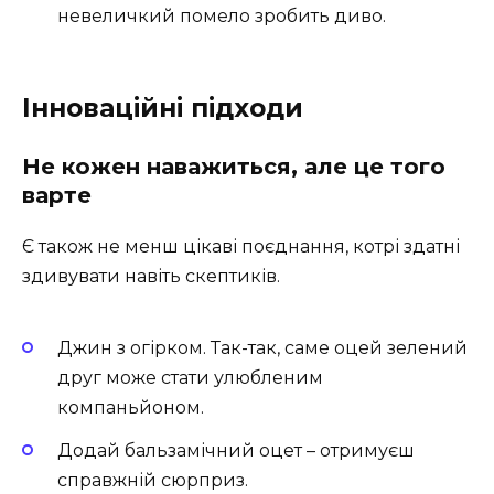
невеличкий помело зробить диво.
Інноваційні підходи
Не кожен наважиться, але це того
варте
Є також не менш цікаві поєднання, котрі здатні
здивувати навіть скептиків.
Джин з огірком. Так-так, саме оцей зелений
друг може стати улюбленим
компаньйоном.
Додай бальзамічний оцет – отримуєш
справжній сюрприз.