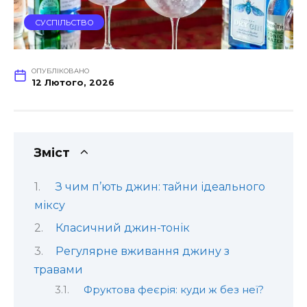
СУСПІЛЬСТВО
ОПУБЛІКОВАНО
12 Лютого, 2026
Зміст
З чим п’ють джин: тайни ідеального
міксу
Класичний джин-тонік
Регулярне вживання джину з
травами
Фруктова феєрія: куди ж без неї?