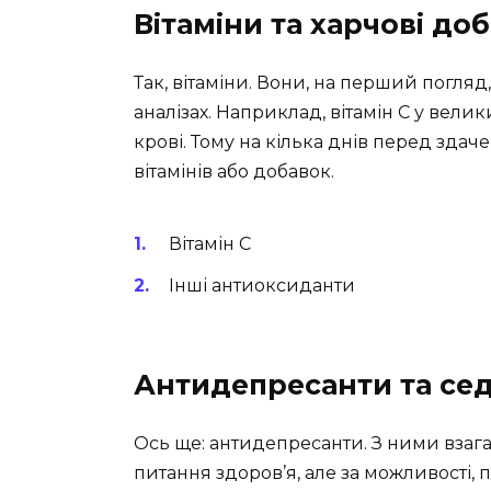
Вітаміни та харчові до
Так, вітаміни. Вони, на перший погляд
аналізах. Наприклад, вітамін C у вели
крові. Тому на кілька днів перед зда
вітамінів або добавок.
Вітамін C
Інші антиоксиданти
Антидепресанти та сед
Ось ще: антидепресанти. З ними взага
питання здоров’я, але за можливості, 