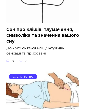
Сон про кліщів: тлумачення,
символіка та значення вашого
сну
До чого сняться кліщі: інтуїтивні
сенсації та приховані
0
7
СУСПІЛЬСТВО