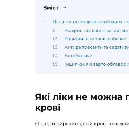
Зміст
Які ліки не можна приймати п
Аспірин та інші антиагреган
Вітаміни та харчові добавки
Антидепресанти та седативн
Антибіотики
Інші ліки, які варто обговор
Які ліки не можна
крові
Отже, ти вирішив здати кров. То важл