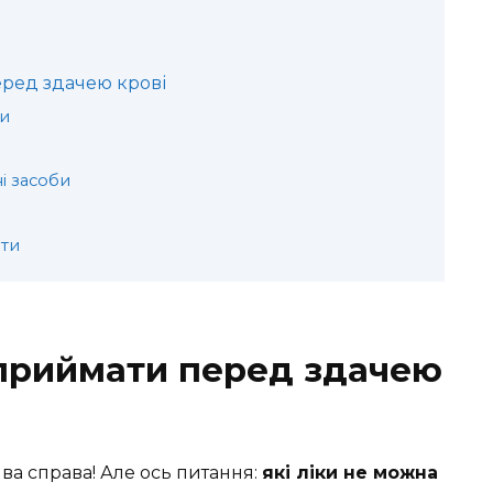
еред здачею крові
ти
і засоби
ити
 приймати перед здачею
ива справа! Але ось питання:
які ліки не можна