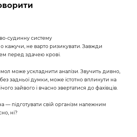
говорити
во-судинну систему
 кажучи, не варто ризикувати. Завжди
ем перед здачею крові.
амол може ускладнити аналізи. Звучить дивно,
 без задньої думки, може істотно вплинути на
чого зайвого і вчасно звертатися до фахівців.
дача — підготувати свій організм належним
но, ні?