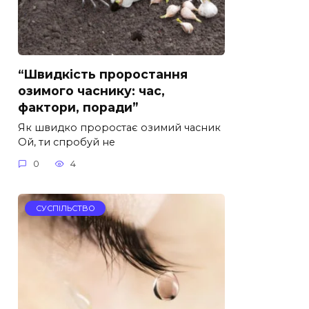
“Швидкість проростання
озимого часнику: час,
фактори, поради”
Як швидко проростає озимий часник
Ой, ти спробуй не
0
4
СУСПІЛЬСТВО