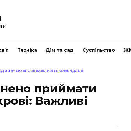
a
ави
в’я
Техніка
Дім та сад
Суспільство
Ж
ЕД ЗДАЧЕЮ КРОВІ: ВАЖЛИВІ РЕКОМЕНДАЦІЇ
ронено приймати
рові: Важливі