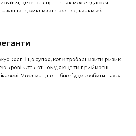
дивуйся, це не так просто, як може здатися.
результати, викликати несподіванки або
реганти
жує кров. І це супер, коли треба знизити ризик
ею крові. Отак-от. Тому, якщо ти приймаєш
лікареві. Можливо, потрібно буде зробити паузу