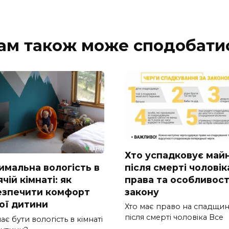
ам також може сподобати
Хто успадковує май
після смерті чоловік
имальна вологість в
права та особливост
чій кімнаті: як
закону
езпечити комфорт
ої дитини
Хто має право на спадщи
після смерті чоловіка Все
ає бути вологість в кімнаті