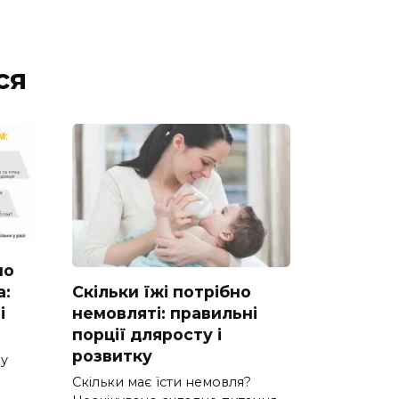
ся
но
а:
Скільки їжі потрібно
і
немовляті: правильні
порції дляросту і
розвитку
ну
Скільки має їсти немовля?