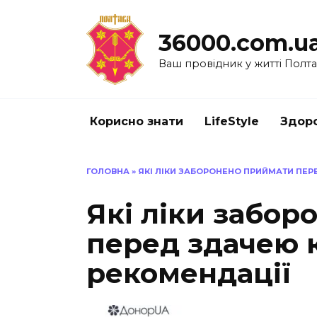
Перейти
до
36000.com.u
вмісту
Ваш провідник у житті Полт
Корисно знати
LifeStyle
Здоро
ГОЛОВНА
»
ЯКІ ЛІКИ ЗАБОРОНЕНО ПРИЙМАТИ ПЕР
Які ліки забо
перед здачею к
рекомендації