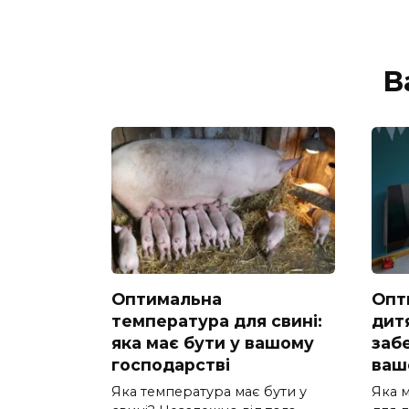
В
Оптимальна
Опт
температура для свині:
дитя
яка має бути у вашому
заб
господарстві
ваш
Яка температура має бути у
Яка м