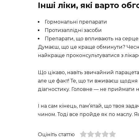
Інші ліки, які варто об
Гормональні препарати
Протизаплідні засоби
Препарати, що впливають на серце
Думаєш, що це краще обминути? Чесно
найкраще проконсультуватися з лікар
Що цікаво, навіть звичайний парацет
але це факт! Те, що ти вживаєш щодня
діагностику. Головне — не приймати ні
І на сам кінець, пам’ятай, що твоя за
чином. Тоді все пройде як по маслу. Яс
Оцініть статтю