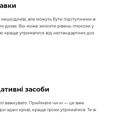
бавки
, нешкідливі, але можуть бути підступними в
ких дозах. Він може змінити рівень глюкози у
чею краще утриматися від нестандартних доз
ативні засоби
лі важкувато. Приймати чи ні — це вже
при здачі крові, краще трохи утриматися. Те ж