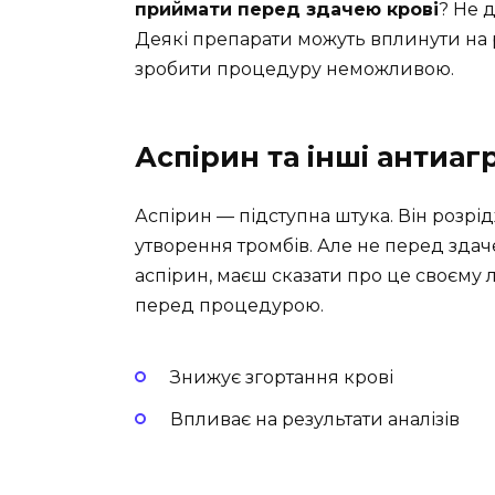
приймати перед здачею крові
? Не 
Деякі препарати можуть вплинути на 
зробити процедуру неможливою.
Аспірин та інші антиаг
Аспірин — підступна штука. Він розрід
утворення тромбів. Але не перед здач
аспірин, маєш сказати про це своєму 
перед процедурою.
Знижує згортання крові
Впливає на результати аналізів