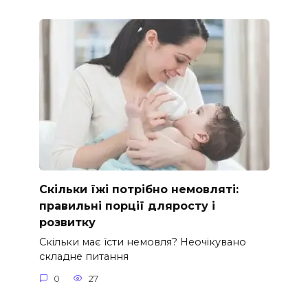
Скільки їжі потрібно немовляті:
правильні порції дляросту і
розвитку
Скільки має їсти немовля? Неочікувано
складне питання
0
27