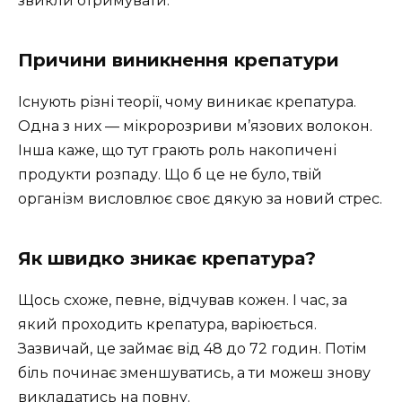
звикли отримувати.
Причини виникнення крепатури
Існують різні теорії, чому виникає крепатура.
Одна з них — мікророзриви м’язових волокон.
Інша каже, що тут грають роль накопичені
продукти розпаду. Що б це не було, твій
організм висловлює своє дякую за новий стрес.
Як швидко зникає крепатура?
Щось схоже, певне, відчував кожен. І час, за
який проходить крепатура, варіюється.
Зазвичай, це займає від 48 до 72 годин. Потім
біль починає зменшуватись, а ти можеш знову
викладатись на повну.