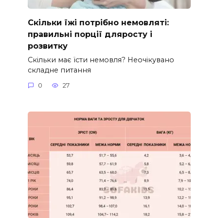
Скільки їжі потрібно немовляті:
правильні порції дляросту і
розвитку
Скільки має їсти немовля? Неочікувано
складне питання
0
27