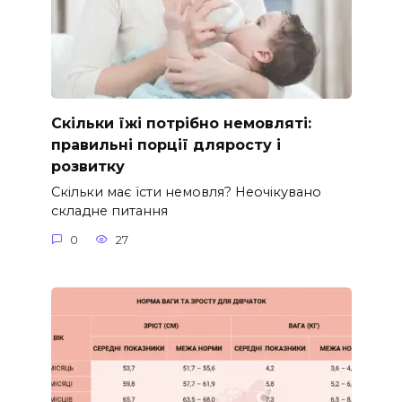
Скільки їжі потрібно немовляті:
правильні порції дляросту і
розвитку
Скільки має їсти немовля? Неочікувано
складне питання
0
27