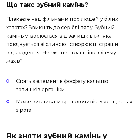
Що таке зубний камінь?
Плакаєте над фільмами про людей у ​​білих
халатах? Звикніть до серіблі ляпу! Зубний
камінь утворюється від залишків їжі, яка
поєднується зі слиною і створює ці страшні
відкладення. Невже не страшніше фільму
жахів?
Стоїть з елементів фосфату кальцію і
залишків органіки
Може викликати кровоточивість ясен, запах
з рота
Як зняти зубний камінь у