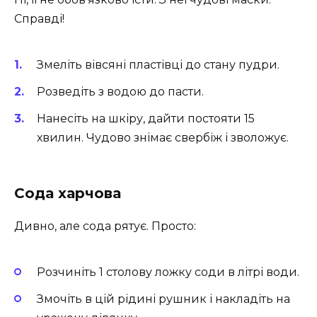
Справді!
Змеліть вівсяні пластівці до стану пудри.
Розведіть з водою до пасти.
Нанесіть на шкіру, дайти постояти 15
хвилин. Чудово знімає свербіж і зволожує.
Сода харчова
Дивно, але сода рятує. Просто:
Розчиніть 1 столову ложку соди в літрі води.
Змочіть в цій рідині рушник і накладіть на