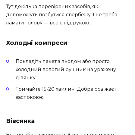
Тут декілька перевірених засобів, які
допоможуть позбутися свербежу. І не треба
ламати голову — все є під рукою.
Холодні компреси
Покладіть пакет з льодом або просто
холодний вологий рушник на уражену
ділянку.
Тримайте 15-20 хвилин. Добре освіжає і
заспокоює.
Вівсянка
Ні, її не обов’язково їсти. З неї чудові маски.