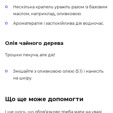
Нескілька крапель уражіть разом із базовим
маслом, наприклад, оливковою.
Ароматерапія і заспокійлива дія водночас.
Олія чайного дерева
Трошки пекуча, але діє!
Змішайте з оливковою олією (5:1) і нанесіть
на шкіру.
Що ще може допомогти
І ще щось, що обов’язково треба мати на увазі.