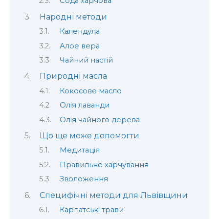
Сода харчова
Народні методи
Календула
Алое вера
Чайний настій
Природні масла
Кокосове масло
Олія лаванди
Олія чайного дерева
Що ще може допомогти
Медитація
Правильне харчування
Зволоження
Специфічні методи для Львівщини
Карпатські трави