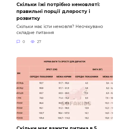
Скільки їжі потрібно немовляті:
правильні порції дляросту і
розвитку
Скільки має їсти немовля? Неочікувано
складне питання
0
27
Скільки має важити дитина в 5