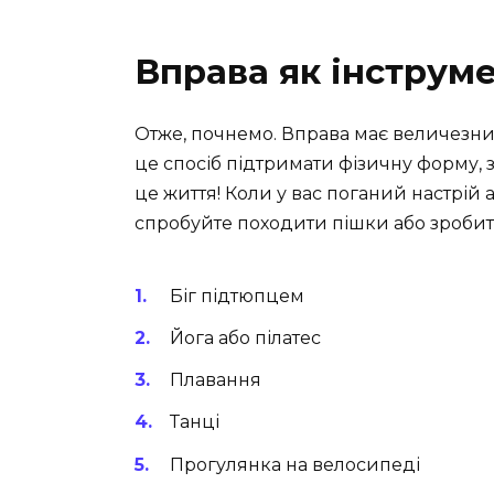
Вправа як інструм
Отже, почнемо. Вправа має величезни
це спосіб підтримати фізичну форму, 
це життя! Коли у вас поганий настрій 
спробуйте походити пішки або зробит
Біг підтюпцем
Йога або пілатес
Плавання
Танці
Прогулянка на велосипеді