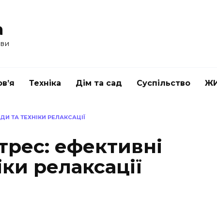
a
ави
в’я
Техніка
Дім та сад
Суспільство
Ж
ДИ ТА ТЕХНІКИ РЕЛАКСАЦІЇ
трес: ефективні
іки релаксації