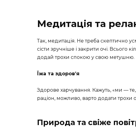
Медитація та рела
Так, медитація. Не треба скептично у
сісти зручніше і закрити очі. Всього к
додай трохи спокою у свою метушню.
Їжа та здоров’я
Здорове харчування. Кажуть, «ми — те,
раціон, можливо, варто додати трохи 
Природа та свіже пові