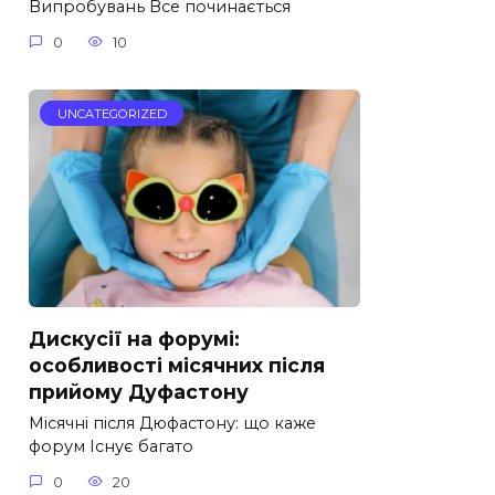
Випробувань Все починається
0
10
UNCATEGORIZED
Дискусії на форумі:
особливості місячних після
прийому Дуфастону
Місячні після Дюфастону: що каже
форум Існує багато
0
20