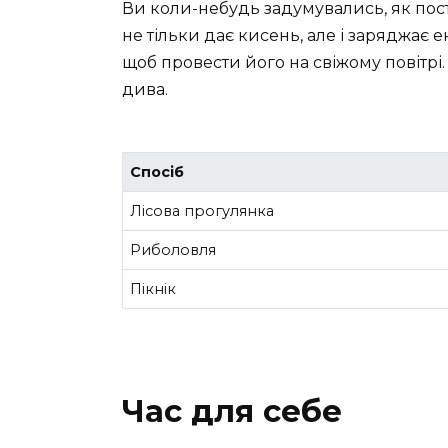
Ви коли-небудь задумувались, як пос
не тільки дає кисень, але і заряджає е
щоб провести його на свіжому повітрі. 
дива.
Спосіб
Лісова прогулянка
Риболовля
Пікнік
Час для себе