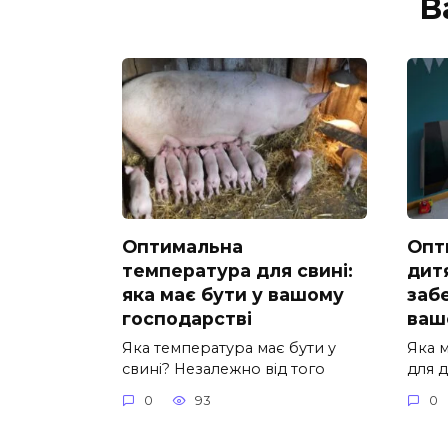
В
Оптимальна
Опт
температура для свині:
дитя
яка має бути у вашому
заб
господарстві
ваш
Яка температура має бути у
Яка м
свині? Незалежно від того
для 
0
93
0