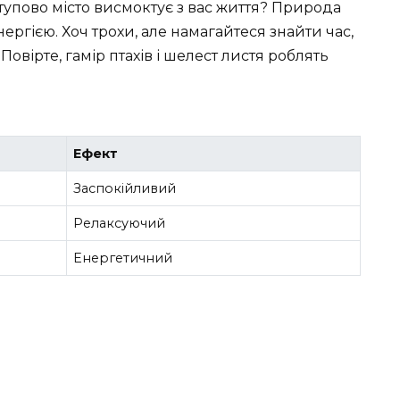
тупово місто висмоктує з вас життя? Природа
нергією. Хоч трохи, але намагайтеся знайти час,
Повірте, гамір птахів і шелест листя роблять
Ефект
Заспокійливий
Релаксуючий
Енергетичний