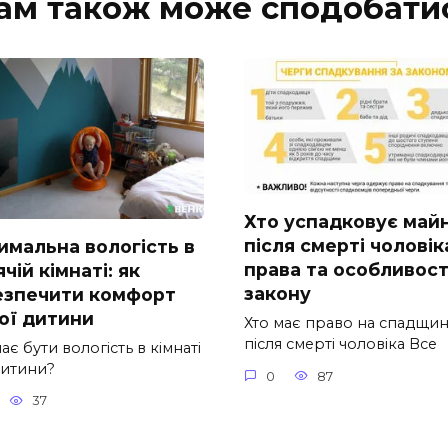
ам також може сподобати
Хто успадковує май
після смерті чоловік
имальна вологість в
права та особливост
чій кімнаті: як
закону
езпечити комфорт
ої дитини
Хто має право на спадщи
після смерті чоловіка Все
ає бути вологість в кімнаті
дитини?
0
87
37