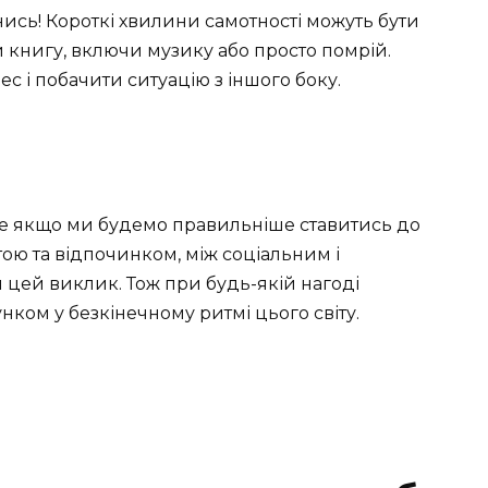
нись! Короткі хвилини самотності можуть бути
и книгу, включи музику або просто помрій.
с і побачити ситуацію з іншого боку.
Але якщо ми будемо правильніше ставитись до
ою та відпочинком, між соціальним і
цей виклик. Тож при будь-якій нагоді
нком у безкінечному ритмі цього світу.