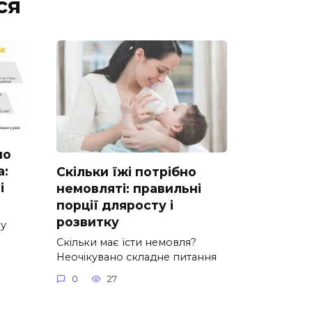
ся
но
а:
Скільки їжі потрібно
і
немовляті: правильні
порції дляросту і
розвитку
ну
Скільки має їсти немовля?
Неочікувано складне питання
0
27