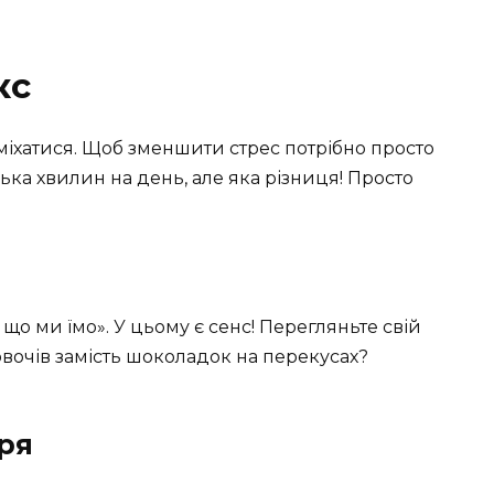
кс
сміхатися. Щоб зменшити стрес потрібно просто
ілька хвилин на день, але яка різниця! Просто
 що ми їмо». У цьому є сенс! Перегляньте свій
овочів замість шоколадок на перекусах?
тря