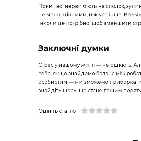
Поки твої нерви б’ють на сполох, зупи
не менш цінними, ніж усе інше. Візьм
Інколи це потрібно, щоб зменшити стре
Заключні думки
Стрес у нашому житті — не рідкість. 
себе, якщо знайдемо баланс між робот
особистим — ми зможемо приборкати 
знайдіть щось, що стане вашим поряту
Оцініть статтю