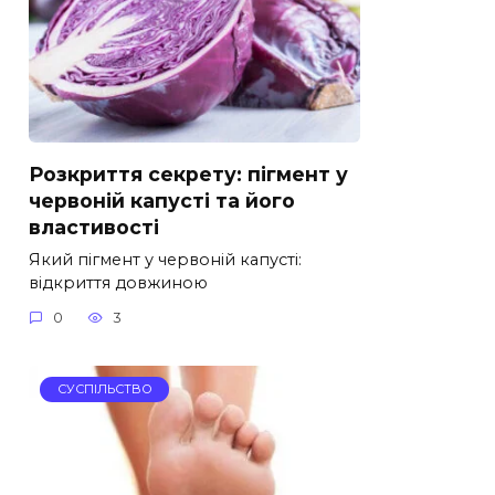
Розкриття секрету: пігмент у
червоній капусті та його
властивості
Який пігмент у червоній капусті:
відкриття довжиною
0
3
СУСПІЛЬСТВО