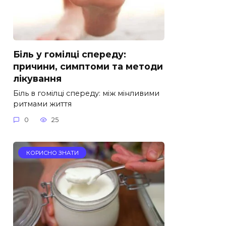
Біль у гомілці спереду:
причини, симптоми та методи
лікування
Біль в гомілці спереду: між мінливими
ритмами життя
0
25
КОРИСНО ЗНАТИ