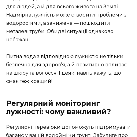
для людей, а й для всього живого на Землі.
Надмірна лужність може створити проблеми з
водоростями, а занижена — пошкодити
металеві труби. Обидві ситуації однаково
небажані.
Питна вода з відповідною лужністю не тільки
безпечна для здоров’я, а й позитивно впливає
на шкіру та волосся. І деякі навіть кажуть, що
смак теж кращий!
Регулярний моніторинг
лужності: чому важливий?
Регулярні перевірки допоможуть підтримувати
баланс у вашій водоймі чи ґрунті. Забудьте про