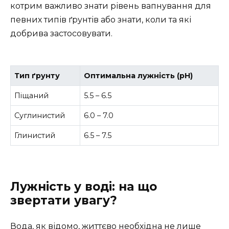
котрим важливо знати рівень вапнування для
певних типів ґрунтів або знати, коли та які
добрива застосовувати.
Тип ґрунту
Оптимальна лужність (pH)
Піщаний
5.5 – 6.5
Суглинистий
6.0 – 7.0
Глинистий
6.5 – 7.5
Лужність у воді: на що
звертати увагу?
Вода, як відомо, життєво необхідна не лише