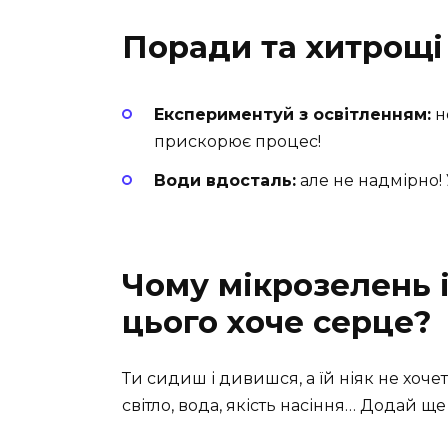
Поради та хитрощі
Експериментуй з освітленням:
н
прискорює процес!
Води вдосталь:
але не надмірно! 
Чому мікрозелень і
цього хоче серце?
Ти сидиш і дивишся, а їй ніяк не хочет
світло, вода, якість насіння… Додай ще