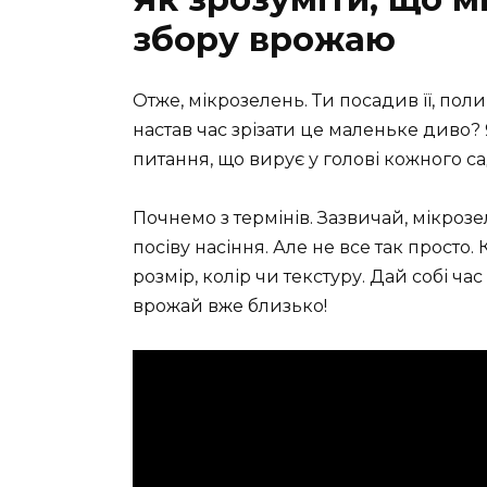
збору врожаю
Отже, мікрозелень. Ти посадив її, пол
настав час зрізати це маленьке диво? 
питання, що вирує у голові кожного с
Почнемо з термінів. Зазвичай, мікрозел
посіву насіння. Але не все так просто
розмір, колір чи текстуру. Дай собі ча
врожай вже близько!