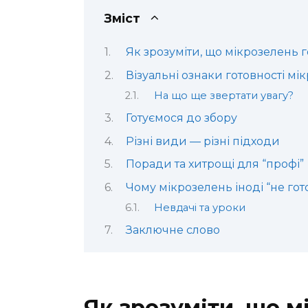
Зміст
Як зрозуміти, що мікрозелень 
Візуальні ознаки готовності мі
На що ще звертати увагу?
Готуємося до збору
Різні види — різні підходи
Поради та хитрощі для “профі”
Чому мікрозелень іноді “не гот
Невдачі та уроки
Заключне слово
Як зрозуміти, що м