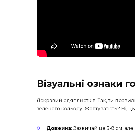
Візуальні ознаки г
Яскравий одяг листків. Так, ти прави
зеленого кольору. Жовтуватість? Ні, ць
Довжина:
Зазвичай це 5-8 см, ал