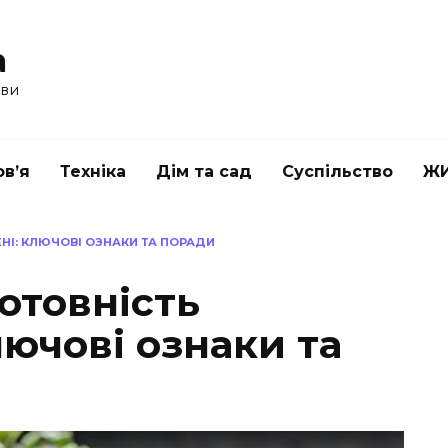
a
ави
в’я
Техніка
Дім та сад
Суспільство
Ж
ЕНІ: КЛЮЧОВІ ОЗНАКИ ТА ПОРАДИ
отовність
лючові ознаки та