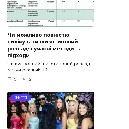
Чи можливо повністю
вилікувати шизотиповий
розлад: сучасні методи та
підходи
Чи виліковний шизотиповий розлад:
міф чи реальність?
0
21
ЖИТТЯ