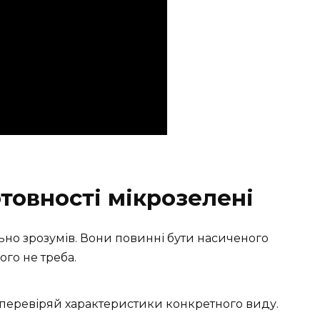
отовності мікрозелені
льно зрозумів. Вони повинні бути насиченого
ого не треба.
е перевіряй характеристики конкретного виду.