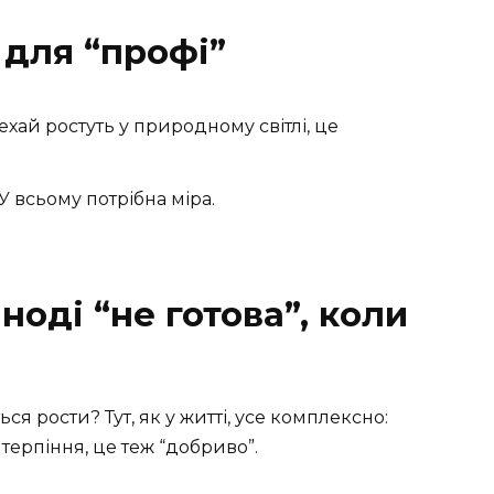
 для “профі”
ехай ростуть у природному світлі, це
У всьому потрібна міра.
ноді “не готова”, коли
ься рости? Тут, як у житті, усе комплексно:
 терпіння, це теж “добриво”.