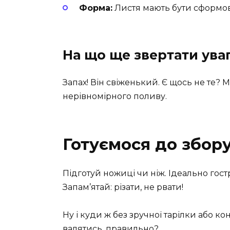
Форма:
Листя мають бути сформов
На що ще звертати ува
Запах! Він свіженький. Є щось не те?
нерівномірного поливу.
Готуємося до збор
Підготуй ножиці чи ніж. Ідеально гос
Запам’ятай: різати, не рвати!
Ну і куди ж без зручної тарілки або к
валятись, правильно?