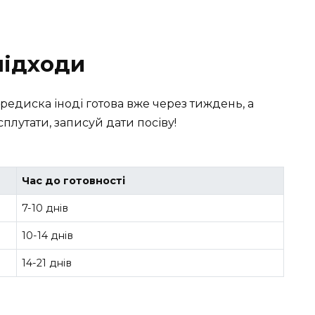
 підходи
редиска іноді готова вже через тиждень, а
сплутати, записуй дати посіву!
Час до готовності
7-10 днів
10-14 днів
14-21 днів