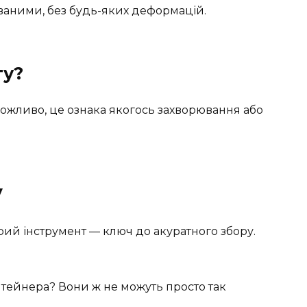
аними, без будь-яких деформацій.
гу?
 Можливо, це ознака якогось захворювання або
у
трий інструмент — ключ до акуратного збору.
онтейнера? Вони ж не можуть просто так