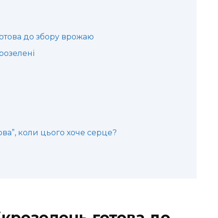
готова до збору врожаю
крозелені
ова”, коли цього хоче серце?
ікрозелень готова до