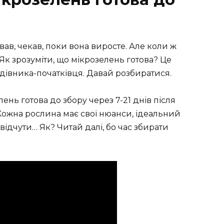
ивав, чекав, поки вона виросте. Але коли ж
Як зрозуміти, що мікрозелень готова? Це
адівника-початківця. Давай розбиратися.
ень готова до збору через 7-21 днів після
. Кожна рослина має свої нюанси, ідеальний
с відчути… Як? Читай далі, бо час збирати