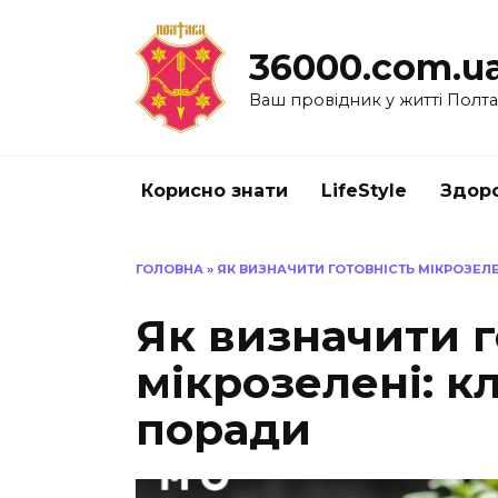
Перейти
до
36000.com.u
вмісту
Ваш провідник у житті Полт
Корисно знати
LifeStyle
Здоро
ГОЛОВНА
»
ЯК ВИЗНАЧИТИ ГОТОВНІСТЬ МІКРОЗЕЛ
Як визначити г
мікрозелені: к
поради