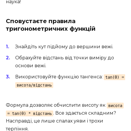
наука!
Сповустаєте правила
тригонометричних функцій
Знайдіть кут підйому до вершини вежі.
Обрахуйте відстань від точки виміру до
основи вежі.
Використовуйте функцію тангенса:
tan(θ) =
висота/відстань
Формула дозволяє обчислити висоту як
висота
. Все здається складним?
= tan(θ) * відстань
Насправді, це лише спалах уяви і трохи
терпіння.