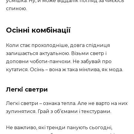
усмішка. Ну, й може віддалік погляд за чиєюсь
спиною.
Осінні комбінації
Коли стає прохолодніше, довга спідниця
залишається актуальною. Візьми светр і
доповни чоботи-панчохи. Не забувай про
кутатися. Осінь – вона ж така мінлива, як мода.
Легкі светри
Легкі светри – ознака тепла. Але не варто на них
зупинятися. Грай з об’ємами і текстурами.
Не важливо, які тренди панують сьогодні,