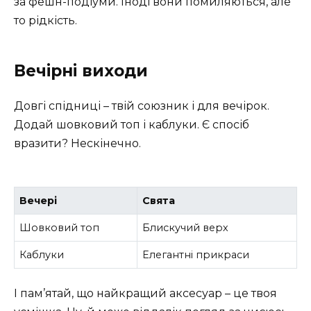
за фешн-подіуми. Іноді вони помиляються, але
то рідкість.
Вечірні виходи
Довгі спідниці – твій союзник і для вечірок.
Додай шовковий топ і каблуки. Є спосіб
вразити? Нескінечно.
Вечері
Свята
Шовковий топ
Блискучий верх
Каблуки
Елегантні прикраси
І пам’ятай, що найкращий аксесуар – це твоя