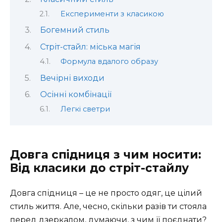
Експерименти з класикою
Богемний стиль
Стріт-стайл: міська магія
Формула вдалого образу
Вечірні виходи
Осінні комбінації
Легкі светри
Довга спідниця з чим носити:
Від класики до стріт-стайлу
Довга спідниця – це не просто одяг, це цілий
стиль життя. Але, чесно, скільки разів ти стояла
перед дзеркалом, думаючи, з чим її поєднати?