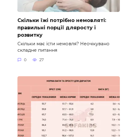
Скільки їжі потрібно немовляті:
правильні порції дляросту і
розвитку
Скільки має їсти немовля? Неочікувано
складне питання
0
27