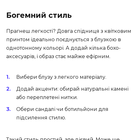
Богемний стиль
Прагнеш легкості? Довга спідниця з квітковим
принтом ідеально поєднується з блузкою в
однотонному кольорі. А додай кілька бохо-
аксесуарів, і образ стає майже ефірним.
Вибери блузу з легкого матеріалу.
Додай акценти: обирай натуральні камені
або переплетені нитки.
Обери сандалі чи ботильйони для
підсилення стилю.
Такий стиль простий, але дієвий. Може ще