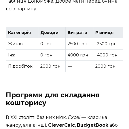
Таблиця допоможе. Добре мати перед очима
всю картину.
Категорія
Доходи
Витрати
Різниця
Житло
0 грн
2500 грн
-2500 грн
Їжа
0 грн
4000 грн
-4000 грн
Підробіток
2000 грн
—
2000 грн
Програми для складання
кошторису
В ХХІ столітті без них ніяк.
Excel
— класика
жанру, але є інші.
CleverCalc
,
BudgetBook
або