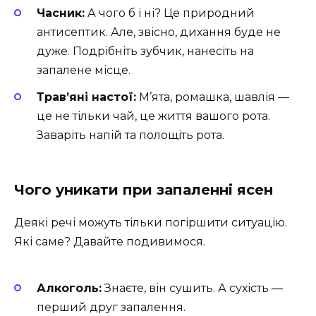
Часник:
А чого б і ні? Це природний
антисептик. Але, звісно, дихання буде не
дуже. Подрібніть зубчик, нанесіть на
запалене місце.
Трав’яні настої:
М’ята, ромашка, шавлія —
це не тільки чай, це життя вашого рота.
Заваріть напій та полощіть рота.
Чого уникати при запаленні ясен
Деякі речі можуть тільки погіршити ситуацію.
Які саме? Давайте подивимося.
Алкоголь:
Знаєте, він сушить. А сухість —
перший друг запалення.