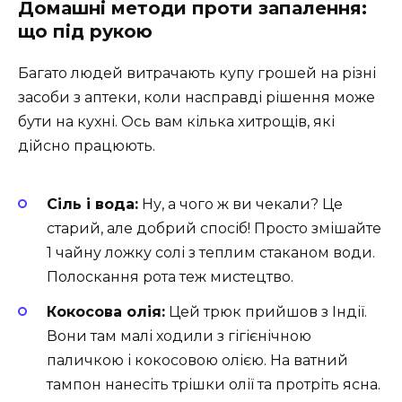
Домашні методи проти запалення:
що під рукою
Багато людей витрачають купу грошей на різні
засоби з аптеки, коли насправді рішення може
бути на кухні. Ось вам кілька хитрощів, які
дійсно працюють.
Сіль і вода:
Ну, а чого ж ви чекали? Це
старий, але добрий спосіб! Просто змішайте
1 чайну ложку солі з теплим стаканом води.
Полоскання рота теж мистецтво.
Кокосова олія:
Цей трюк прийшов з Індії.
Вони там малі ходили з гігієнічною
паличкою і кокосовою олією. На ватний
тампон нанесіть трішки олії та протріть ясна.