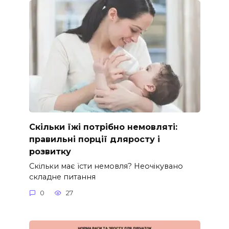
Скільки їжі потрібно немовляті:
правильні порції дляросту і
розвитку
Скільки має їсти немовля? Неочікувано
складне питання
0
27