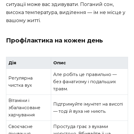
ситуації може вас здивувати. Поганий сон,
висока температура, виділення — їм не місце у
вашому житті.
Профілактика на кожен день
Дія
Опис
Але робіть це правильно —
Регулярна
без фанатизму і подальших
чистка вух
травм.
Вітаміни і
Підтримуйте імунітет на висоті
збалансоване
— тоді й вуха не ниють.
харчування
Своєчасне
Простуда грає з вухами
лікування
жорстоко. Вбивайте її на