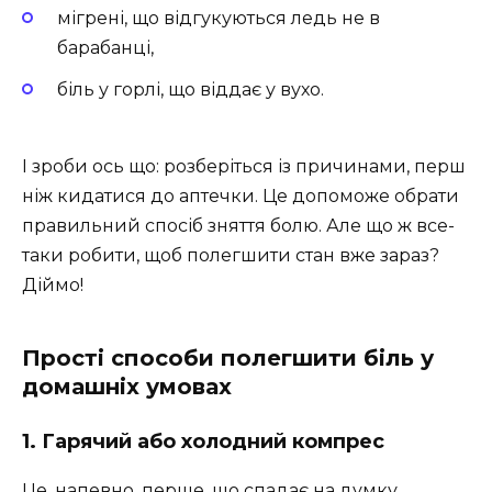
мігрені, що відгукуються ледь не в
барабанці,
біль у горлі, що віддає у вухо.
І зроби ось що: розберіться із причинами, перш
ніж кидатися до аптечки. Це допоможе обрати
правильний спосіб зняття болю. Але що ж все-
таки робити, щоб полегшити стан вже зараз?
Діймо!
Прості способи полегшити біль у
домашніх умовах
1. Гарячий або холодний компрес
Це, напевно, перше, що спадає на думку.