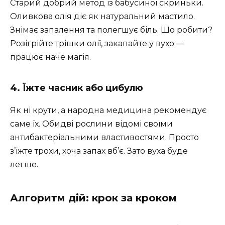
Старий добрий метод із бабусиної скриньки.
Оливкова олія діє як натуральний мастило.
Знімає запалення та полегшує біль. Що робити?
Розігрійте трішки олії, закапайте у вухо —
працює наче магія.
4. Їжте часник або цибулю
Як ні крути, а народна медицина рекомендує
саме їх. Обидві рослини відомі своїми
антибактеріальними властивостями. Просто
з’їжте трохи, хоча запах вб’є. Зато вуха буде
легше.
Алгоритм дій: крок за кроком