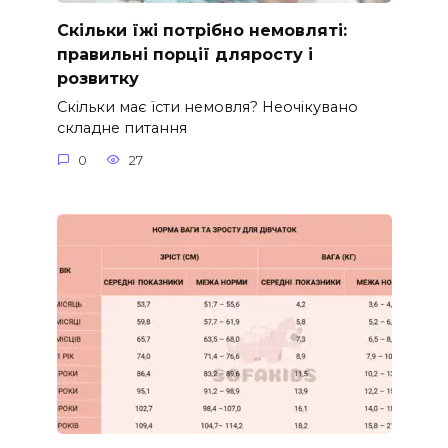
Скільки їжі потрібно немовляті:
правильні порції дляросту і
розвитку
Скільки має їсти немовля? Неочікувано
складне питання
0
27