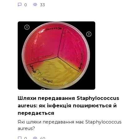
0
33
Шляхи передавання Staphylococcus
aureus: як інфекція поширюється й
передається
Які шляхи передавання має Staphylococcus
aureus?
0
40