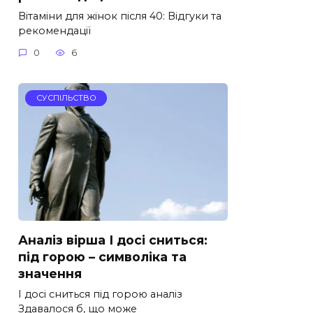
Вітаміни для жінок після 40: Відгуки та
рекомендації
0
6
СУСПІЛЬСТВО
Аналіз вірша І досі сниться:
під горою – символіка та
значення
І досі сниться під горою аналіз
Здавалося б, що може