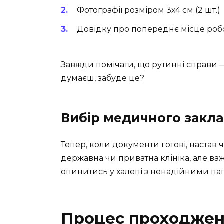
Фотографії розміром 3х4 см (2 шт.)
Довідку про попереднє місце робо
Завжди помічати, що рутинні справи — 
думаєш, забуде це?
Вибір медичного закл
Тепер, коли документи готові, настав
державна чи приватна клініка, але ва
опинитись у халепі з ненадійними п
Процес проходжен