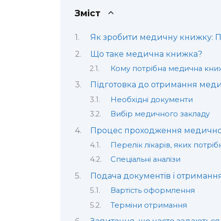
Зміст
Як зробити медичну книжку: П
Що таке медична книжка?
Кому потрібна медична кни
Підготовка до отримання мед
Необхідні документи
Вибір медичного закладу
Процес проходження медично
Перелік лікарів, яких потрі
Спеціальні аналізи
Подача документів і отриманн
Вартість оформлення
Терміни отримання