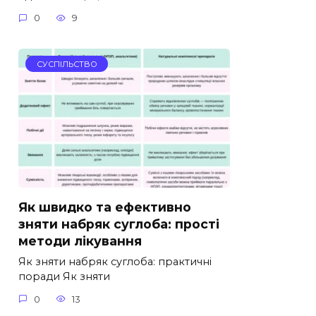
0
9
СУСПІЛЬСТВО
Як швидко та ефективно
зняти набряк суглоба: прості
методи лікування
Як зняти набряк суглоба: практичні
поради Як зняти
0
13