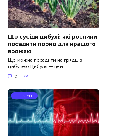
Що сусіди цибулі: які рослини
посадити поряд для кращого
врожаю
Що можна посадити на грядці з
цибулею Цибуля — цей
0
11
LIFESTYLE