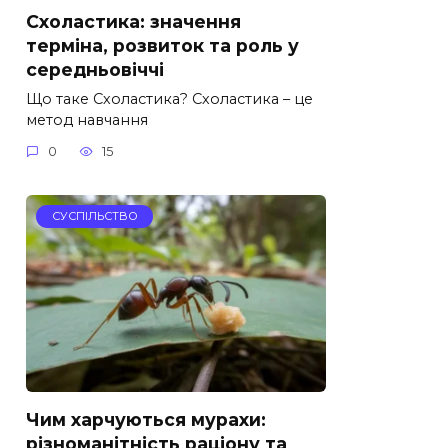
Схоластика: значення
терміна, розвиток та роль у
середньовіччі
Що таке Схоластика? Схоластика – це
метод навчання
0
15
СУСПІЛЬСТВО
Чим харчуються мурахи:
різноманітність раціону та