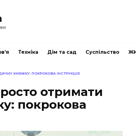
a
ави
в’я
Техніка
Дім та сад
Суспільство
Ж
ДИЧНУ КНИЖКУ: ПОКРОКОВА ІНСТРУКЦІЯ
просто отримати
у: покрокова