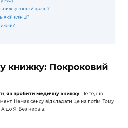
 (FAQ)
нижку в іншій країні?
якій клініці?
книжки?
у книжку: Покроковий
ти,
як зробити медичну книжку
. Це те, що
ент. Немає сенсу відкладати це на потім. Тому
 до Я. Без нервів.