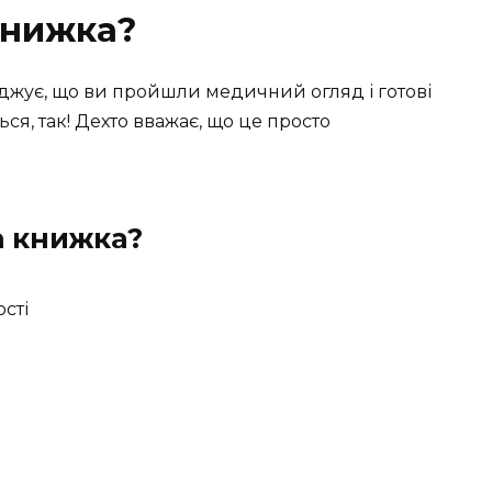
книжка?
джує, що ви пройшли медичний огляд і готові
ся, так! Дехто вважає, що це просто
а книжка?
сті