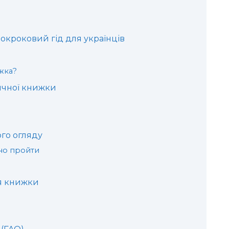
окроковий гід для українців
жка?
ичної книжки
го огляду
бно пройти
я книжки