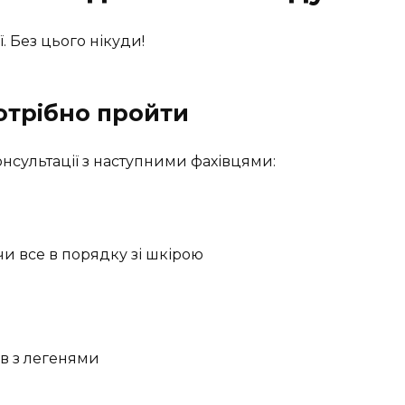
ї. Без цього нікуди!
потрібно пройти
сультації з наступними фахівцями:
чи все в порядку зі шкірою
в з легенями