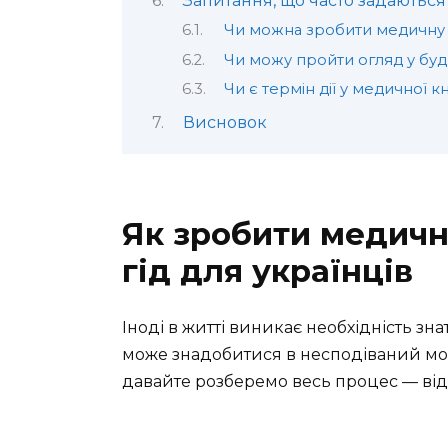
Запитання, що часто задаються
Чи можна зробити медичну к
Чи можу пройти огляд у будь-
Чи є термін дії у медичної 
Висновок
Як зробити медичн
гід для українців
Іноді в житті виникає необхідність зна
може знадобитися в несподіваний мом
давайте розберемо весь процес — від А