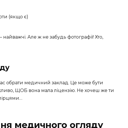
ти (якщо є)
найважчі. Але ж не забудь фотографії! Хто,
аду
 час обрати медичний заклад. Це може бути
жливо, ЩОБ вона мала ліцензію. Не хочеш же ти
апірцями…
ня медичного огляду