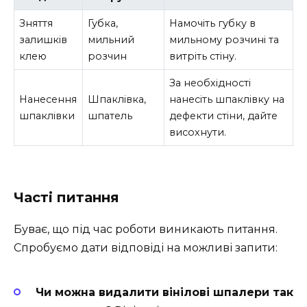
Зняття
Губка,
Намочіть губку в
залишків
мильний
мильному розчині та
клею
розчин
витріть стіну.
За необхідності
Нанесення
Шпаклівка,
нанесіть шпаклівку на
шпаклівки
шпатель
дефекти стіни, дайте
висохнути.
Часті питання
Буває, що під час роботи виникають питання.
Спробуємо дати відповіді на можливі запити:
Чи можна видалити вінілові шпалери так