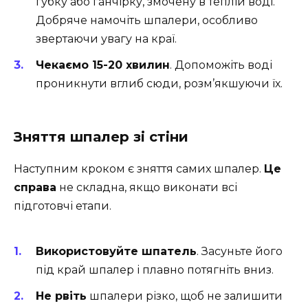
губку або ганчірку, змочену в теплій воді.
Добряче намочіть шпалери, особливо
звертаючи увагу на краї.
Чекаємо 15-20 хвилин
. Допоможіть воді
проникнути вглиб сюди, розм’якшуючи їх.
Зняття шпалер зі стіни
Наступним кроком є зняття самих шпалер.
Це
справа
не складна, якщо виконати всі
підготовчі етапи.
Використовуйте шпатель
. Засуньте його
під край шпалер і плавно потягніть вниз.
Не рвіть
шпалери різко, щоб не залишити