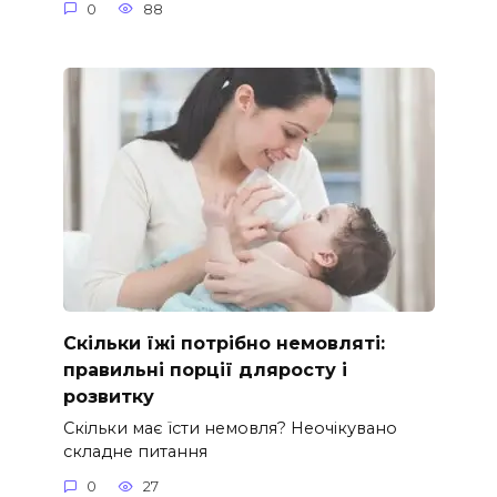
0
88
Скільки їжі потрібно немовляті:
правильні порції дляросту і
розвитку
Скільки має їсти немовля? Неочікувано
складне питання
0
27