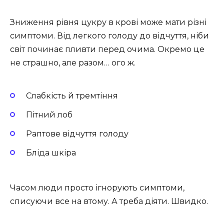
Зниження рівня цукру в крові може мати різні
симптоми. Від легкого голоду до відчуття, ніби
світ починає пливти перед очима. Окремо це
не страшно, але разом… ого ж.
Слабкість й тремтіння
Пітний лоб
Раптове відчуття голоду
Бліда шкіра
Часом люди просто ігнорують симптоми,
списуючи все на втому. А треба діяти. Швидко.