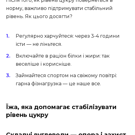
Після того, як рівень цукру повернеться в
норму, важливо підтримувати стабільний
рівень. Як цього досягти?
Регулярно харчуйтеся: через 3-4 години
їсти — не ліньтеся.
Включайте в раціон білки і жири: так
веселіше і корисніше.
Займайтеся спортом на свіжому повітрі:
гарна фізнагрузка — це наше все.
Їжа, яка допомагає стабілізувати
рівень цукру
Складні вуглеводи — опора і захист