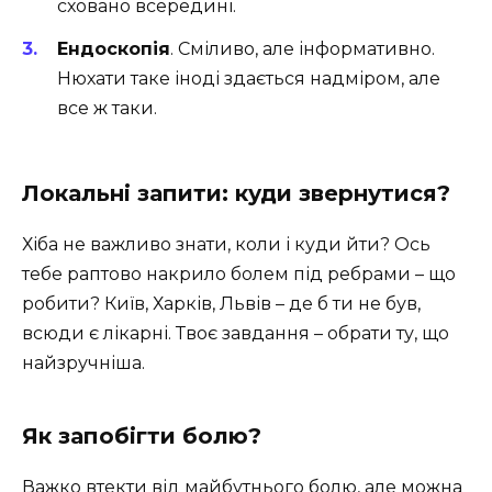
сховано всередині.
Ендоскопія
. Сміливо, але інформативно.
Нюхати таке іноді здається надміром, але
все ж таки.
Локальні запити: куди звернутися?
Хіба не важливо знати, коли і куди йти? Ось
тебе раптово накрило болем під ребрами – що
робити? Київ, Харків, Львів – де б ти не був,
всюди є лікарні. Твоє завдання – обрати ту, що
найзручніша.
Як запобігти болю?
Важко втекти від майбутнього болю, але можна