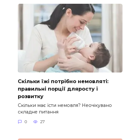
Скільки їжі потрібно немовляті:
правильні порції дляросту і
розвитку
Скільки має їсти немовля? Неочікувано
складне питання
0
27