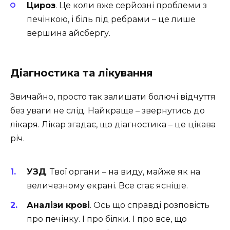
Цироз
. Це коли вже серйозні проблеми з
печінкою, і біль під ребрами – це лише
вершина айсбергу.
Діагностика та лікування
Звичайно, просто так залишати болючі відчуття
без уваги не слід. Найкраще – звернутись до
лікаря. Лікар згадає, що діагностика – це цікава
річ.
УЗД
. Твої органи – на виду, майже як на
величезному екрані. Все стає ясніше.
Аналізи крові
. Ось що справді розповість
про печінку. І про білки. І про все, що