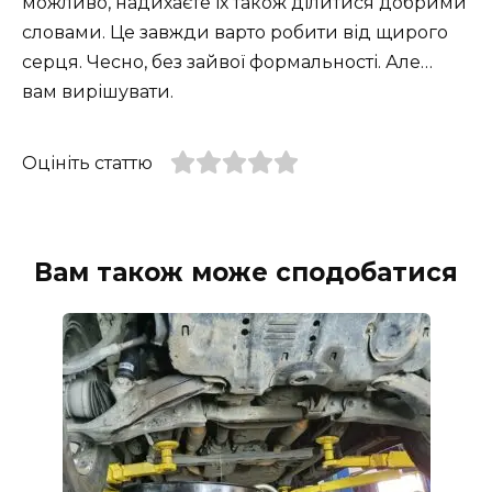
можливо, надихаєте їх також ділитися добрими
словами. Це завжди варто робити від щирого
серця. Чесно, без зайвої формальності. Але…
вам вирішувати.
Оцініть статтю
Вам також може сподобатися