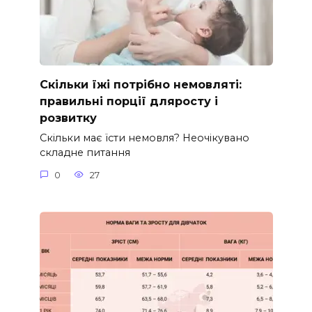
Скільки їжі потрібно немовляті:
правильні порції дляросту і
розвитку
Скільки має їсти немовля? Неочікувано
складне питання
0
27