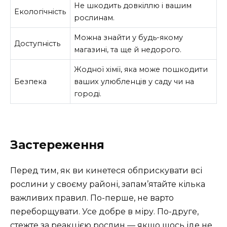
Не шкодить довкіллю і вашим
Екологічність
рослинам.
Можна знайти у будь-якому
Доступність
магазині, та ще й недорого.
Жодної хімії, яка може пошкодити
Безпека
ваших улюбленців у саду чи на
городі.
Застереження
Перед тим, як ви кинетеся обприскувати всі
рослини у своєму районі, запам’ятайте кілька
важливих правил. По-перше, не варто
переборщувати. Усе добре в міру. По-друге,
стежте за реакцією рослин — якщо щось іде не