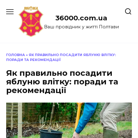
Перейти
до
36000.com.ua
вмісту
Ваш провідник у житті Полтави
ГОЛОВНА
»
ЯК ПРАВИЛЬНО ПОСАДИТИ ЯБЛУНЮ ВЛІТКУ:
ПОРАДИ ТА РЕКОМЕНДАЦІЇ
Як правильно посадити
яблуню влітку: поради та
рекомендації