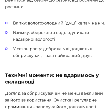
різниться від сезону до сезону, від рослини до
рослини.
Влітку: вологохолодний “душ” квітам на ніч.
Взимку: обережно з водою, уникати
надмірної вологості.
У сезон росту: добрива, які додають в
обприскувач, – ваш найкращий друг.
Технічні моменти: не вдаримось у
складнощі
Догляд за обприскувачем не менш важливий
за його використання. Очистка і регулярне
промивання – запорука його довговічності.