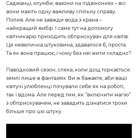
Саджанці, клумби, вазони на підвіконнях – всі
вони мають одну важливу спільну справу.
Полив. Але не завжди вода з крана –
найкращий вибір. І саме тут на допомогу
квітникарю приходить обприскувач для квітів.
Ця невеличка штуковина, здавалося б, проста.
Та як вона працює, і чому без неї жити складно?
Паводковий сезон, спека, коли дощ торкається
землі лише в фантазіях. Ви ж бажаєте, аби ваші
квітучі улюбленці почували себе як на роботі,
так і вдома. Але перед тим, як “включити магію”
з обприскувачем, не завадить дізнатися трохи
більше про цю штуку.