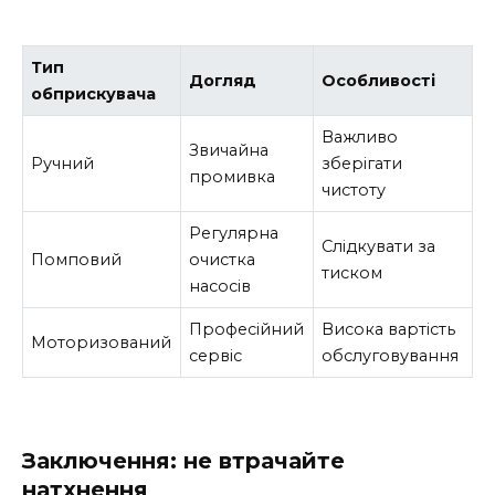
Тип
Догляд
Особливості
обприскувача
Важливо
Звичайна
Ручний
зберігати
промивка
чистоту
Регулярна
Слідкувати за
Помповий
очистка
тиском
насосів
Професійний
Висока вартість
Моторизований
сервіс
обслуговування
Заключення: не втрачайте
натхнення