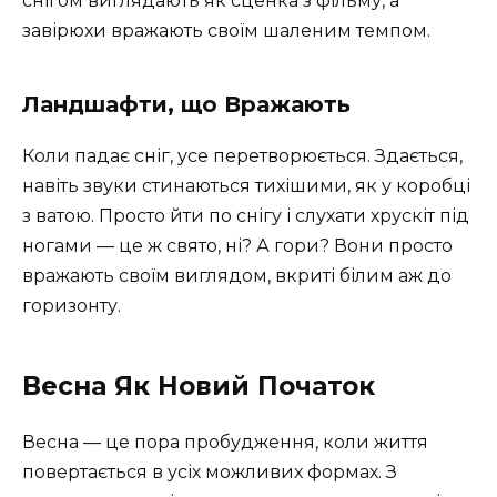
снігом виглядають як сценка з фільму, а
завірюхи вражають своїм шаленим темпом.
Ландшафти, що Вражають
Коли падає сніг, усе перетворюється. Здається,
навіть звуки стинаються тихішими, як у коробці
з ватою. Просто йти по снігу і слухати хрускіт під
ногами — це ж свято, ні? А гори? Вони просто
вражають своїм виглядом, вкриті білим аж до
горизонту.
Весна Як Новий Початок
Весна — це пора пробудження, коли життя
повертається в усіх можливих формах. З