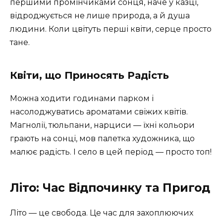
першими промінчиками сонця, наче у казці,
відроджується не лише природа, а й душа
людини. Коли цвітуть перші квіти, серце просто
тане.
Квіти, що Приносять Радість
Можна ходити годинами парком і
насолоджуватись ароматами свіжих квітів.
Магнолії, тюльпани, нарциси — їхні кольори
грають на сонці, мов палетка художника, що
малює радість. І село в цей період — просто топ!
Літо: Час Відпочинку та Пригод
Літо — це свобода. Це час для захоплюючих