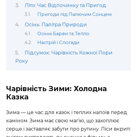
Літо: Час Відпочинку та Пригод
Пригоди під Палючим Сонцем
Осінь: Палітра Природи
Осінні Барви та Тепло
Настрій і Спогади
Підсумок: Чарівність Кожної Пори
Року
Чарівність Зими: Холодна
Казка
Зима — це час для казок і теплих напоїв перед
каміном. Зима має свою магію, що захоплює
серце і заставляє забути про рутину. Ліси вкриті