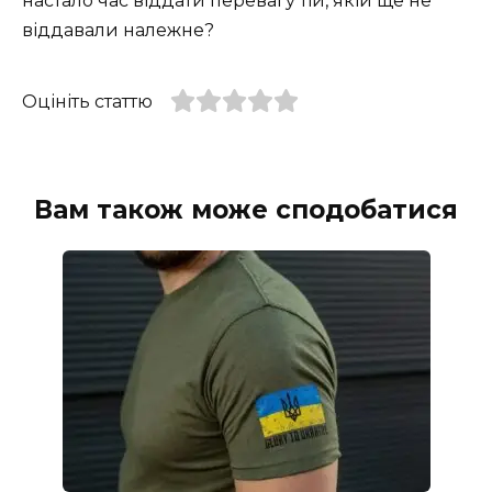
настало час віддати перевагу тій, якій ще не
віддавали належне?
Оцініть статтю
Вам також може сподобатися